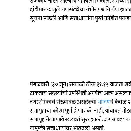
राजकीय नाट्य रंगल्याचं पहायला मिळालं. सभेच्या स
दांडीमारल्यामुळे गणसंख्येचा गंभीर प्रश्न निर्माण 
सूचना मांडली आणि सत्ताधाऱ्यांना पुरतं कोंडीत पक
मंगळवारी (३० जून) सकाळी ठीक ११.१५ वाजता सर्व
टाकताच सदस्यांची उपस्थिती अगदीच अल्प असल्याचं
नगरसेवकांचं संख्याबळ असलेल्या
भाजप
चे केवळ २
सभागृहाचा कोरम पूर्ण होणार की नाही, याबाबत मोठ
सभागृह नेत्यामध्ये खलबतं सुरू झाली. जर आवश्यक
नामुष्की सत्ताधाऱ्यांवर ओढवली असती.