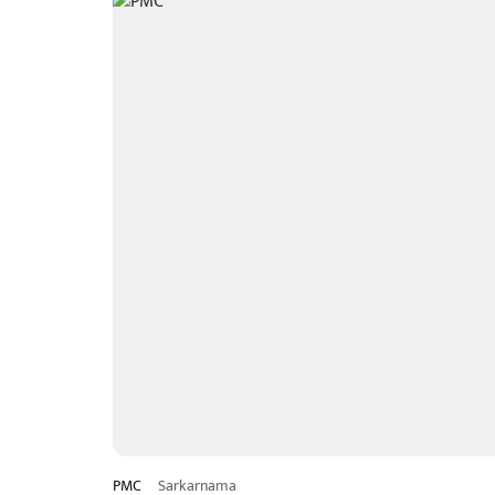
PMC
Sarkarnama