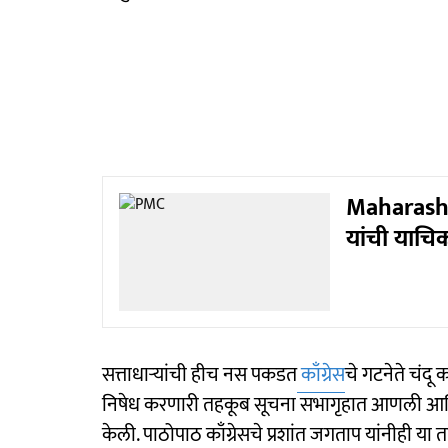
Maharasht
यांची याचिक
सत्ताधाऱ्यांची हीच नस पकडत
काँग्रेस
चे गटनेते चंदू
निषेध करणारी तहकूब सूचना सभागृहात आणली आणि
केली. पाठोपाठ काँग्रेसचे प्रशांत जगताप यांनीही 