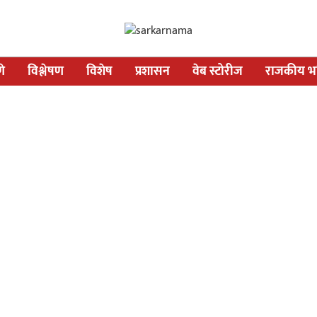
णे
विश्लेषण
विशेष
प्रशासन
वेब स्टोरीज
राजकीय भव