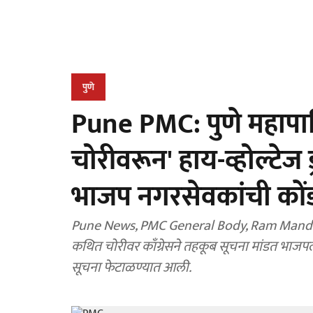
पुणे
Pune PMC: पुणे महापाल
चोरीवरून' हाय-व्होल्टेज ड्
भाजप नगरसेवकांची कों
Pune News, PMC General Body, Ram Mandir The
कथित चोरीवर काँग्रेसने तहकूब सूचना मांडत भाजपला 
सूचना फेटाळण्यात आली.