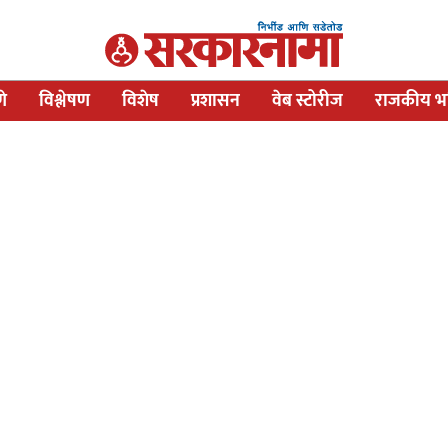
णे
विश्लेषण
विशेष
प्रशासन
वेब स्टोरीज
राजकीय भव