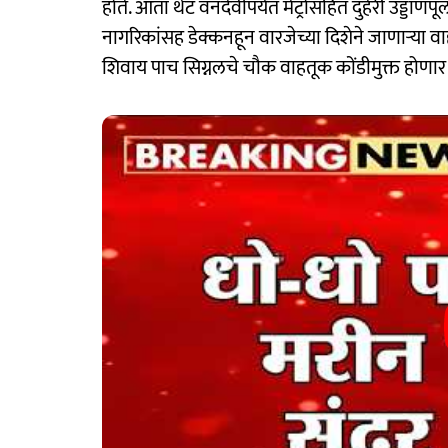
होते. आता थेट वनदेवीपर्यंत मेट्रोसहित दुहेरी उड्डाण
नागरिकांसह डेक्कनहून वारजेच्या दिशेने जाणाऱ्या
शिवाय पाच सिग्नलचे चौक वाहतूक कोंडीमुक्त होणार