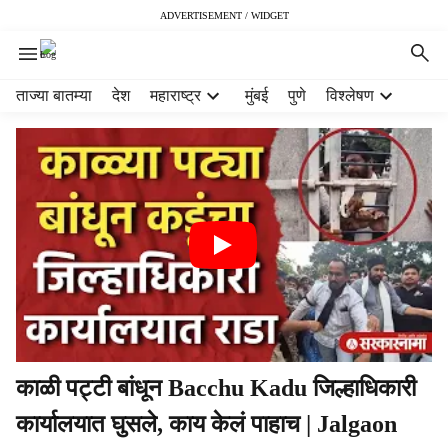
ADVERTISEMENT / WIDGET
H
ताज्या बातम्या
देश
महाराष्ट्र
मुंबई
पुणे
विश्लेषण
e
a
d
e
r
m
e
n
u
i
t
e
m
काळी पट्टी बांधून Bacchu Kadu जिल्हाधिकारी
s
कार्यालयात घुसले, काय केलं पाहाच | Jalgaon