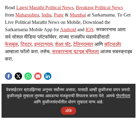
s
Read
Latest Marathi Political News
,
Breaking Political News
h
from
Maharashtra
,
India
,
Pune
&
Mumbai
at Sarkarnama. To Get
Live Political Marathi News on Mobile, Download the
a
Sarkarnama Mobile App for
Android
and
IOS
. सरकारनामा आता
r
सर्व सोशल मीडिया प्लॅटफॉर्मवर. ताज्या राजकीय घडामोडींसाठी
फेसबुक
,
ट्विटर
,
इन्स्टाग्राम
,
शेअर चॅट
,
टेलिग्रामवर
आणि
व्हॉट्सॲप
e
आम्हाला फॉलो करा. तसेच,
सरकारनामा यूट्यूब चॅनेलला
आजच सबस्क्राइब
करा.
ADVERTISEMENT / WIDGET
वेबसाईटवर ब्राउझिंगचा अनुभव सर्वोत्तम असावा, यासाठी आम्ही कुकीजचा वापर करतो.
कुकीजमुळे तुम्हाला तुमच्या आवडत्या मजकुराची शिफारस करता येते. आमचे
गोपनीयता
ADVERTISEMENT / WIDGET
आणि कुकीजसंदर्भातील धोरण तुम्हाला मान्य आहे.
ओके