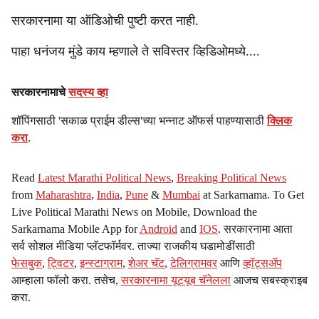
l
सरकारनामा या ऑडिओची पुष्टी करत नाही.
s
पाहा धनंजय मुंडे काय म्हणाले ते सविस्तर व्हिडिओमध्ये....
h
सरकारनामाचे
सदस्य व्हा
a
शॉपिंगसाठी 'सकाळ प्राईम डील्स'च्या भन्नाट ऑफर्स पाहण्यासाठी
क्लिक
r
करा
.
e
Read
Latest Marathi Political News
,
Breaking Political News
from
Maharashtra
,
India
,
Pune
&
Mumbai
at Sarkarnama. To Get
Live Political Marathi News on Mobile, Download the
Sarkarnama Mobile App for
Android
and
IOS
. सरकारनामा आता
सर्व सोशल मीडिया प्लॅटफॉर्मवर. ताज्या राजकीय घडामोडींसाठी
फेसबुक
,
ट्विटर
,
इन्स्टाग्राम
,
शेअर चॅट
,
टेलिग्रामवर
आणि
व्हॉट्सॲप
आम्हाला फॉलो करा. तसेच,
सरकारनामा यूट्यूब चॅनेलला
आजच सबस्क्राइब
करा.