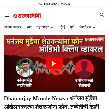
ADVERTISEMENT / WIDGET
H
ताज्या बातम्या
देश
महाराष्ट्र
मुंबई
पुणे
विश्लेषण
e
a
d
e
r
m
e
n
u
i
t
e
m
Dhananjay Munde News : धनंजय मुंडेंचा
s
आंदोलनकरत्या शेतकऱ्यांना फोन, तब्येतीची केली