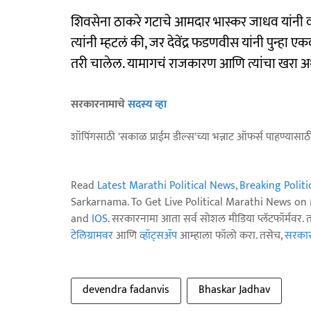
शिवसेना ठाकरे गटाचे आमदार भास्कर जाधव यांनी वा
त्यांनी म्हटलं की, जर देवेंद्र फडणवीस यांनी पुन्हा 
तरी चालेल. यामागचं राजकारण आणि त्यांचा खरा अर्थ
सरकारनामाचे
सदस्य व्हा
शॉपिंगसाठी 'सकाळ प्राईम डील्स'च्या भन्नाट ऑफर्स पाहण्यासा
Read
Latest Marathi Political News
,
Breaking Polit
Sarkarnama. To Get Live Political Marathi News o
and
IOS
. सरकारनामा आता सर्व सोशल मीडिया प्लॅटफॉर्मवर. 
टेलिग्रामवर
आणि
व्हॉट्सॲप
आम्हाला फॉलो करा. तसेच,
सरकारन
devendra fadanvis
Bhaskar Jadhav