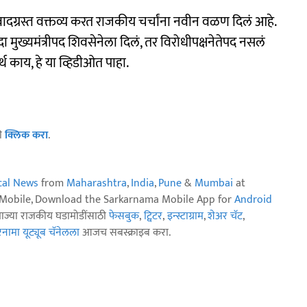
दग्रस्त वक्तव्य करत राजकीय चर्चांना नवीन वळण दिलं आहे.
एकदा मुख्यमंत्रीपद शिवसेनेला दिलं, तर विरोधीपक्षनेतेपद नसलं
 काय, हे या व्हिडीओत पाहा.
ठी
क्लिक करा
.
ical News
from
Maharashtra
,
India
,
Pune
&
Mumbai
at
n Mobile, Download the Sarkarnama Mobile App for
Android
ताज्या राजकीय घडामोडींसाठी
फेसबुक
,
ट्विटर
,
इन्स्टाग्राम
,
शेअर चॅट
,
ामा यूट्यूब चॅनेलला
आजच सबस्क्राइब करा.