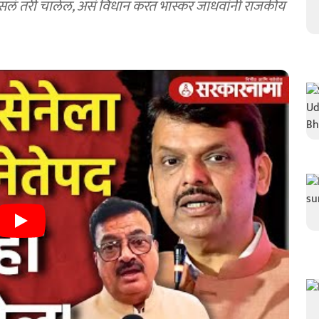
पद नसलं तरी चालेल, असं विधान करत भास्कर जाधवांनी राजकीय