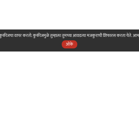
ही कुकीजचा वापर करतो. कुकीजमुळे तुम्हाला तुमच्या आवडत्या मजकुराची शिफारस करता येते. आ
ओके