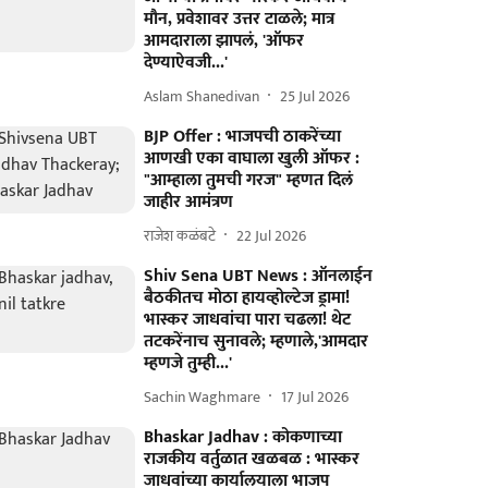
मौन, प्रवेशावर उत्तर टाळले; मात्र
आमदाराला झापलं, 'ऑफर
देण्याऐवजी...'
Aslam Shanedivan
25 Jul 2026
BJP Offer : भाजपची ठाकरेंच्या
आणखी एका वाघाला खुली ऑफर :
"आम्हाला तुमची गरज" म्हणत दिलं
जाहीर आमंत्रण
राजेश कळंबटे
22 Jul 2026
Shiv Sena UBT News : ऑनलाईन
बैठकीतच मोठा हायव्होल्टेज ड्रामा!
भास्कर जाधवांचा पारा चढला! थेट
तटकरेंनाच सुनावले; म्हणाले,'आमदार
म्हणजे तुम्ही...'
Sachin Waghmare
17 Jul 2026
Bhaskar Jadhav : कोकणाच्या
राजकीय वर्तुळात खळबळ : भास्कर
जाधवांच्या कार्यालयाला भाजप