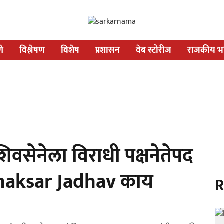
णे
विश्लेषण
विशेष
प्रशासन
वेब स्टोरीज
राजकीय भव
शिवसेनेला विराधी पक्षनेतेपद
 Bhaksar Jadhav काय
R