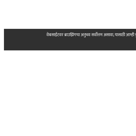
वेबसाईटवर ब्राउझिंगचा अनुभव सर्वोत्तम असावा, यासाठी आम्