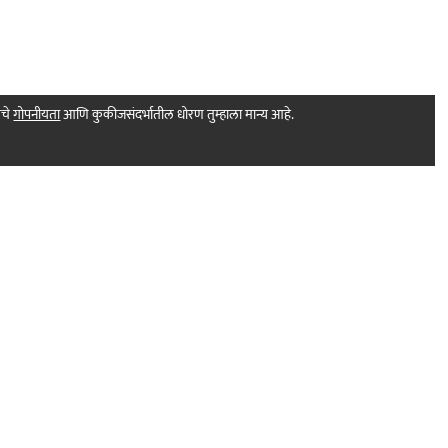
मचे
गोपनीयता
आणि कुकीजसंदर्भातील धोरण तुम्हाला मान्य आहे.