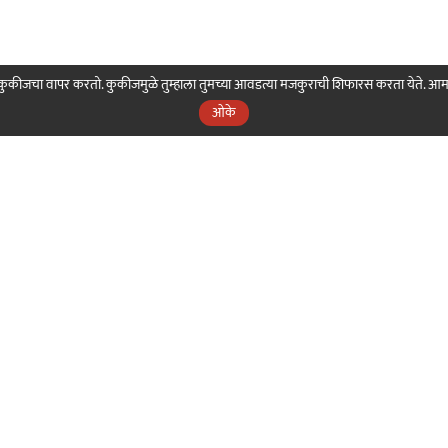
ही कुकीजचा वापर करतो. कुकीजमुळे तुम्हाला तुमच्या आवडत्या मजकुराची शिफारस करता येते. आ
ओके