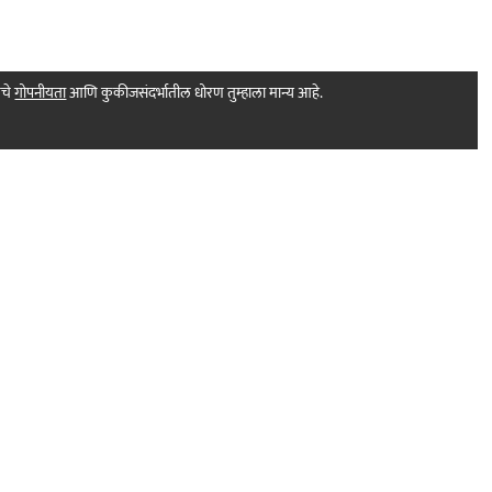
मचे
गोपनीयता
आणि कुकीजसंदर्भातील धोरण तुम्हाला मान्य आहे.