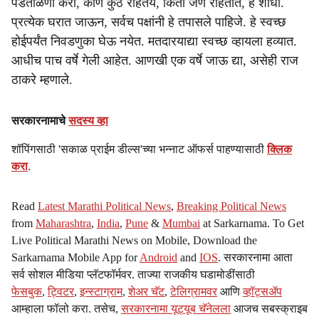
पडताळणी करा, कोण कुठे राहतंय, किती जण राहतात, हे शोधा.
प्रत्येक घरात जाऊन, सर्वच पक्षांनी हे तपासले पाहिजे. हे स्वच्छ
होईपर्यंत निवडणुका घेऊ नयेत. मतदारयाद्या स्वच्छ व्हायला हव्यात.
आधीच पाच वर्षे गेली आहेत. आणखी एक वर्षे जाऊ द्या, असेही राज
ठाकरे म्हणाले.
सरकारनामाचे
सदस्य व्हा
शॉपिंगसाठी 'सकाळ प्राईम डील्स'च्या भन्नाट ऑफर्स पाहण्यासाठी
क्लिक
करा
.
Read
Latest Marathi Political News
,
Breaking Political News
from
Maharashtra
,
India
,
Pune
&
Mumbai
at Sarkarnama. To Get
Live Political Marathi News on Mobile, Download the
Sarkarnama Mobile App for
Android
and
IOS
. सरकारनामा आता
सर्व सोशल मीडिया प्लॅटफॉर्मवर. ताज्या राजकीय घडामोडींसाठी
फेसबुक
,
ट्विटर
,
इन्स्टाग्राम
,
शेअर चॅट
,
टेलिग्रामवर
आणि
व्हॉट्सॲप
आम्हाला फॉलो करा. तसेच,
सरकारनामा यूट्यूब चॅनेलला
आजच सबस्क्राइब