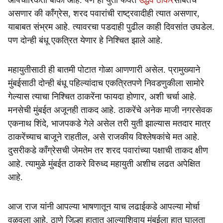
औपचारिकता बाकी आहे. पण ही युती फक्त
उद्धव ठाकरें
सोबतच
असणार की काँग्रेस, शरद पवारांची राष्ट्रवादीही त्यात असणार,
याबाबत संभ्रम आहे. त्यावरचा पडदाही पुढील काही दिवसांत उघडेल.
पण दोन्ही बंधू एकत्रित येणार हे निश्चित झाले आहे.
महायुतीसाठी ही बातमी पोटात गोळा आणणारी असेल. प्रामुख्याने
मुंबईसाठी दोन्ही बंधू पहिल्यांदाच एकत्रितपणे निवडणुकीला सामोरे
गेल्यास त्याचा निश्चित ठाकरेंना फायदा होणार, अशी चर्चा आहे.
मनसेची मुंबईत अजूनही ताकद आहे. ठाकरेंचे अनेक माजी नगरसेवक
एकनाथ शिंदे, भाजपकडे गेले असेल तरी युती झाल्यास मतदार मात्र
ठाकरेंच्याच बाजूने राहतील, असे राजकीय विश्लेषकांचे मत आहे.
दुसरीकडे काँग्रेसची जेमतेम तर शरद पवारांच्या पक्षाची ताकद क्षीण
आहे. त्यामुळे मुंबईत ठाकरे विरुध्द महायुती अशीच लढत अपेक्षित
आहे.
आज राज यांनी आपल्या भाषणातून याच लढाईकडे आपल्या मोर्चा
वळवला आहे. ठाणे जिल्हा हातात आल्याशिवाय मुंबईला हात घालता