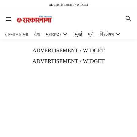
ADVERTISEMENT / WIDGET
H
ताज्या बातम्या
देश
महाराष्ट्र
मुंबई
पुणे
विश्लेषण
e
a
ADVERTISEMENT / WIDGET
d
e
ADVERTISEMENT / WIDGET
r
m
e
n
u
i
t
e
m
s