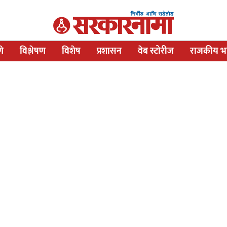
णे
विश्लेषण
विशेष
प्रशासन
वेब स्टोरीज
राजकीय भव