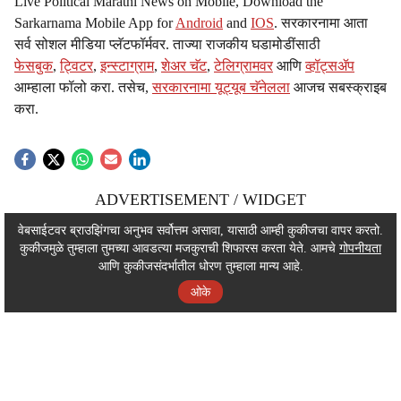
Live Political Marathi News on Mobile, Download the
Sarkarnama Mobile App for
Android
and
IOS
. सरकारनामा आता
सर्व सोशल मीडिया प्लॅटफॉर्मवर. ताज्या राजकीय घडामोडींसाठी
फेसबुक
,
ट्विटर
,
इन्स्टाग्राम
,
शेअर चॅट
,
टेलिग्रामवर
आणि
व्हॉट्सॲप
आम्हाला फॉलो करा. तसेच,
सरकारनामा यूट्यूब चॅनेलला
आजच सबस्क्राइब
करा.
ADVERTISEMENT / WIDGET
ADVERTISEMENT / WIDGET
वेबसाईटवर ब्राउझिंगचा अनुभव सर्वोत्तम असावा, यासाठी आम्ही कुकीजचा वापर करतो.
कुकीजमुळे तुम्हाला तुमच्या आवडत्या मजकुराची शिफारस करता येते. आमचे
गोपनीयता
ADVERTISEMENT / WIDGET
आणि कुकीजसंदर्भातील धोरण तुम्हाला मान्य आहे.
ओके