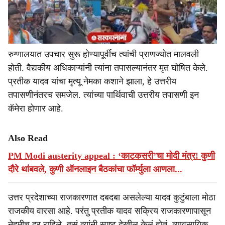
रुग्णालयात उपचार सुरू होण्यापूर्वीच त्यांची प्राणज्योत मालवली
होती. वैद्यकीय अधिकाऱ्यांनी त्यांना तपासल्यानंतर मृत घोषित केले.
प्रतीक यादव यांचा मृत्यू नेमका कशाने झाला, हे उत्तरीय
तपासणीनंतरच समजेल. त्यांच्या पार्थिवाची उत्तरीय तपासणी इन
कॅमेरा होणार आहे.
Also Read
PM Modi austerity appeal : ‘काटकसरी’चा मोदी मंत्र! कुणी
दौरे थांबवले, कुणी ऑनलाइन बैठकांचा फॉर्म्युला आणला...
उत्तर प्रदेशाच्या राजकारणात दबदबा असलेल्या यादव कुटुंबाला मोठा
राजकीय वारसा आहे. परंतु प्रतीक यादव सक्रिय राजकारणापासून
नेहमीच दूर राहिले. तसं त्यांनी स्पष्ट देखील केलं होतं. व्यावसायिक