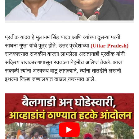
राजकारणापासून अलिप्त असलेले, व्यावसायिक, फिटनेससाठी
ओळख असलेल्या प्रतीक यादव यांचे वयाच्या अवघ्या 38 व्या वर्षी
निधन झाल्याने यादव कुटुंबावर दुःखाचा डोंगर कोसळला आहे.
प्रतीक यादव हे मुलायम सिंह यादव आणि त्यांच्या दुसऱ्या पत्नी
साधना गुप्ता यांचे पुत्र होते. उत्तर प्रदेशाच्या
(Uttar Pradesh)
राजकारणात राजकीय वारसा लाभलेला असतानाही प्रतीक यांनी
सक्रिय राजकारणापासून स्वतःला नेहमीच अलिप्त ठेवले. आज
सकाळी त्यांना अस्वस्थ वाटू लागल्याने, त्यांना तातडीने लखनौ
इथल्या जिल्हा रुग्णालयात दाखल करण्यात आले.