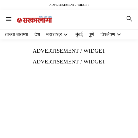
ADVERTISEMENT / WIDGET
H
ताज्या बातम्या
देश
महाराष्ट्र
मुंबई
पुणे
विश्लेषण
e
a
ADVERTISEMENT / WIDGET
d
e
ADVERTISEMENT / WIDGET
r
m
e
n
u
i
t
e
m
s