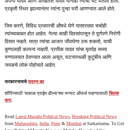
अपर्णा यादव आणि अखिलेश यादव यांनीही त्यांची भेट घेतली होती.
प्रकृती स्थिर झाल्यानंतर त्यांना पुन्हा घरी आणण्यात आले होते.
जिम करणे, विविध प्रकारची औषधे घेणे यासारख्या चर्चाही
त्यांच्याबाबत होत आहेत. गेल्या काही दिवसांपासून ते पूर्णपणे निरोगी
दिसत नव्हते. मात्र त्यांचा आजार जीवघेणा ठरू शकतो, याची
कुणालाही कल्पना नव्हती. प्रतीक यादव यांचा मृतदेह सध्या
रुग्णालयात ठेवण्यात आला असून, घटनास्थळी कुटुंबीय आणि
जवळचे लोक पोहोचले आहेत.
सरकारनामाचे
सदस्य व्हा
शॉपिंगसाठी 'सकाळ प्राईम डील्स'च्या भन्नाट ऑफर्स पाहण्यासाठी
क्लिक
करा
.
Read
Latest Marathi Political News
,
Breaking Political News
from
Maharashtra
,
India
,
Pune
&
Mumbai
at Sarkarnama. To Get