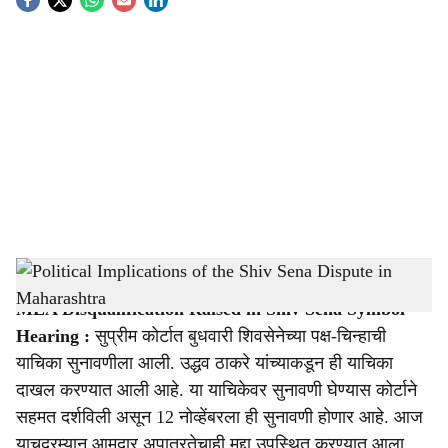
S
o
c
i
a
l
s
Political Implications of the Shiv Sena Dispute in Maharashtra
-
Sarkarnama
h
MLA Disqualification Raised in Shiv Sena Symbol
a
Hearing :
सुप्रीम कोर्टात बुधवारी शिवसेनेच्या पक्ष-चिन्हाची
r
याचिका सुनावणीला आली. उद्धव ठाकरे यांच्याकडून ही याचिका
दाखल करण्यात आली आहे. या याचिकेवर सुनावणी घेण्यास कोर्टाने
e
सहमत दर्शविली असून 12 नोव्हेंबरला ही सुनावणी होणार आहे. आज
याचदरम्यान आमदार अपात्रतेचाही मुद्दा उपस्थित करण्यात आला