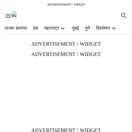
ADVERTISEMENT / WIDGET
H
ताज्या बातम्या
देश
महाराष्ट्र
मुंबई
पुणे
विश्लेषण
e
a
ADVERTISEMENT / WIDGET
d
e
ADVERTISEMENT / WIDGET
r
m
e
n
u
i
t
e
m
s
ADVERTISEMENT / WIDGET