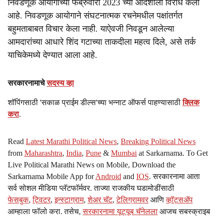
निवडणूक आयोगाच्या फेब्रुवारी 2023 च्या आदेशाला विरोध केला
आहे. निवडणूक आयोगाने संघटनात्मक रचनेमधील पक्षांतर्गत
बहुमताबाबत विचार केला नाही. याऐवजी निवडून आलेल्या
आमदारांच्या आधारे शिंद गटाच्या ताकदीला महत्व दिले, असे तर्क
याचिकेमध्ये देण्यात आला आहे.
सरकारनामाचे
सदस्य व्हा
शॉपिंगसाठी 'सकाळ प्राईम डील्स'च्या भन्नाट ऑफर्स पाहण्यासाठी
क्लिक
करा
.
Read
Latest Marathi Political News
,
Breaking Political News
from
Maharashtra
,
India
,
Pune
&
Mumbai
at Sarkarnama. To Get
Live Political Marathi News on Mobile, Download the
Sarkarnama Mobile App for
Android
and
IOS
. सरकारनामा आता
सर्व सोशल मीडिया प्लॅटफॉर्मवर. ताज्या राजकीय घडामोडींसाठी
फेसबुक
,
ट्विटर
,
इन्स्टाग्राम
,
शेअर चॅट
,
टेलिग्रामवर
आणि
व्हॉट्सॲप
आम्हाला फॉलो करा. तसेच,
सरकारनामा यूट्यूब चॅनेलला
आजच सबस्क्राइब