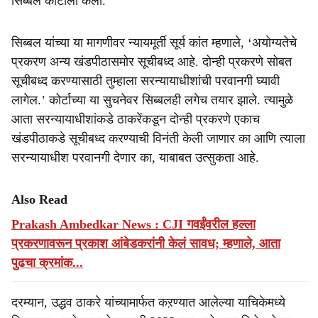
सिब्बल कोर्टाला केली.
सिब्बल यांच्या या मागणीवर न्यायमूर्ती सूर्य कांत म्हणाले, ‘अयोग्यतेचे
प्रकरण अन्य खंडपीठासमोर सूचीबध्द आहे. दोन्ही प्रकरणे सोबत
सूचीबध्द करण्यासाठी तुम्हाला सरन्यायाधीशांची परवानगी घ्यावी
लागेल.’ कोर्टाच्या या सुचनेवर सिब्बलही लगेच तयार झाले. त्यामुळे
आता सरन्यायाधीशांकडे ठाकरेंकडून दोन्ही प्रकरणे एकाच
खंडपीठाकडे सूचीबध्द करण्याची विनंती केली जाणार का आणि त्याला
सरन्यायाधीश परवानगी देणार का, याबाबत उत्सुकता आहे.
Also Read
Prakash Ambedkar News : CJI गवईंवरील हल्ला
प्रकरणावरून प्रकाश आंबेडकरांनी केलं सावध; म्हणाले, आता
पुढचा क्रमांक...
दरम्यान, उद्धव ठाकरे यांच्यामार्फत कऱण्यात आलेल्या याचिकेमध्ये