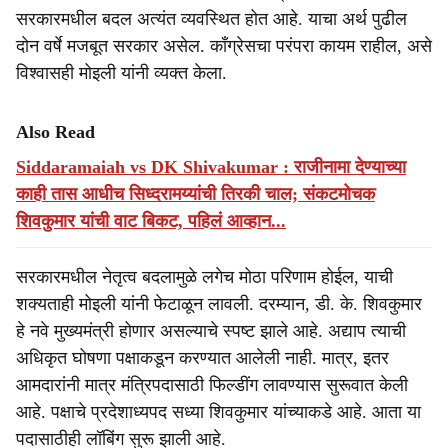
सरकारमधील बदल अत्यंत व्यवस्थित होत आहे. याचा अर्थ पुढील
दोन वर्षे मजबूत सरकार असेल. काँग्रेसचा परंपरा कायम राहील, असे
विश्वासही मोइली यांनी व्यक्त केला.
Also Read
Siddaramaiah vs DK Shivakumar : राजीनामा देण्याच्या
काही तास आधीच सिध्दरामय्यांची तिरकी चाल; संकटमोचक
शिवकुमार यांची वाट बिकट, पहिलं आव्हान...
सरकारमधील नेतृत्व बदलामुळे लगेच मोठा परिणाम होईल, याची
शक्यताही मोइली यांनी फेटाळून लावली. दरम्यान, डी. के. शिवकुमार
हे नवे मुख्यमंत्री होणार असल्याचे स्पष्ट झाले आहे. अद्याप त्याची
अधिकृत घोषणा पक्षाकडून करण्यात आलेली नाही. मात्र, इतर
आमदारांनी मात्र मंत्रि‍पदासाठी फिल्डींग लावण्यास सुरूवात केली
आहे. पक्षाचे प्रदेशाध्यपद सध्या शिवकुमार यांच्याकडे आहे. आता या
पदासाठीही लॉबिंग सुरू झाली आहे.