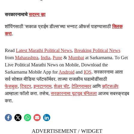
सरकारनामाचे
सदस्य व्हा
शॉपिंगसाठी 'सकाळ प्राईम डील्स'च्या भन्नाट ऑफर्स पाहण्यासाठी
क्लिक
करा
.
Read
Latest Marathi Political News
,
Breaking Political News
from
Maharashtra
,
India
,
Pune
&
Mumbai
at Sarkarnama. To Get
Live Political Marathi News on Mobile, Download the
Sarkarnama Mobile App for
Android
and
IOS
. सरकारनामा आता
सर्व सोशल मीडिया प्लॅटफॉर्मवर. ताज्या राजकीय घडामोडींसाठी
फेसबुक
,
ट्विटर
,
इन्स्टाग्राम
,
शेअर चॅट
,
टेलिग्रामवर
आणि
व्हॉट्सॲप
आम्हाला फॉलो करा. तसेच,
सरकारनामा यूट्यूब चॅनेलला
आजच सबस्क्राइब
करा.
ADVERTISEMENT / WIDGET