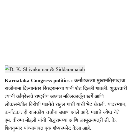
o
c
i
a
l
s
D. K. Shivakumar & Siddaramaiah
-
Sarkarnama
h
Karnataka Congress politics :
कर्नाटकच्या मुख्यमंत्रि‍पदाचा
a
राजीनामा दिल्यानंतर सिध्दरामय्या यांनी थेट दिल्ली गाठली. शुक्रवारी
r
त्यांनी काँग्रेसचे राष्ट्रीय अध्यक्ष मल्लिकार्जून खर्गे आणि
लोकसभेतील विरोधी पक्षनेते राहुल गांधी यांची भेट घेतली. यादरम्यान,
e
कर्नाटकातही राजकीय चर्चांना उधाण आले आहे. पक्षाचे ज्येष्ठ नेते
एम. वीरप्पा मोइली यांनी सिद्धरामय्या आणि उपमुख्यमंत्री डी. के.
शिवकुमार यांच्याबाबत एक गौप्यस्फोट केला आहे.