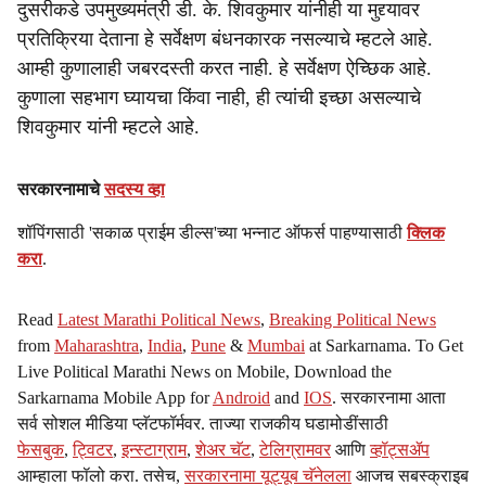
दुसरीकडे उपमुख्यमंत्री डी. के. शिवकुमार यांनीही या मुद्द्यावर
प्रतिक्रिया देताना हे सर्वेक्षण बंधनकारक नसल्याचे म्हटले आहे.
आम्ही कुणालाही जबरदस्ती करत नाही. हे सर्वेक्षण ऐच्छिक आहे.
कुणाला सहभाग घ्यायचा किंवा नाही, ही त्यांची इच्छा असल्याचे
शिवकुमार यांनी म्हटले आहे.
सरकारनामाचे
सदस्य व्हा
शॉपिंगसाठी 'सकाळ प्राईम डील्स'च्या भन्नाट ऑफर्स पाहण्यासाठी
क्लिक
करा
.
Read
Latest Marathi Political News
,
Breaking Political News
from
Maharashtra
,
India
,
Pune
&
Mumbai
at Sarkarnama. To Get
Live Political Marathi News on Mobile, Download the
Sarkarnama Mobile App for
Android
and
IOS
. सरकारनामा आता
सर्व सोशल मीडिया प्लॅटफॉर्मवर. ताज्या राजकीय घडामोडींसाठी
फेसबुक
,
ट्विटर
,
इन्स्टाग्राम
,
शेअर चॅट
,
टेलिग्रामवर
आणि
व्हॉट्सॲप
आम्हाला फॉलो करा. तसेच,
सरकारनामा यूट्यूब चॅनेलला
आजच सबस्क्राइब