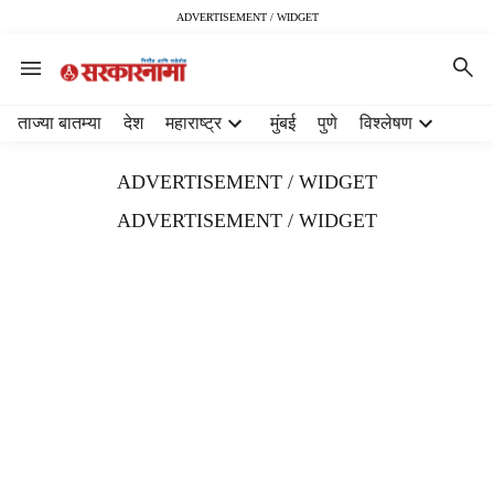
ADVERTISEMENT / WIDGET
H
ताज्या बातम्या
देश
महाराष्ट्र
मुंबई
पुणे
विश्लेषण
e
a
ADVERTISEMENT / WIDGET
d
e
ADVERTISEMENT / WIDGET
r
m
e
n
u
i
t
e
m
s