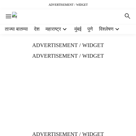
ADVERTISEMENT / WIDGET
H
ताज्या बातम्या
देश
महाराष्ट्र
मुंबई
पुणे
विश्लेषण
e
a
ADVERTISEMENT / WIDGET
d
e
ADVERTISEMENT / WIDGET
r
m
e
n
u
i
t
e
m
s
ADVERTISEMENT / WIDGET