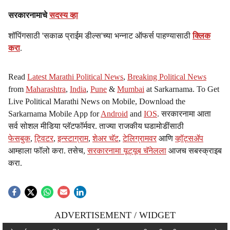
सरकारनामाचे
सदस्य व्हा
शॉपिंगसाठी 'सकाळ प्राईम डील्स'च्या भन्नाट ऑफर्स पाहण्यासाठी
क्लिक
करा
.
Read
Latest Marathi Political News
,
Breaking Political News
from
Maharashtra
,
India
,
Pune
&
Mumbai
at Sarkarnama. To Get
Live Political Marathi News on Mobile, Download the
Sarkarnama Mobile App for
Android
and
IOS
. सरकारनामा आता
सर्व सोशल मीडिया प्लॅटफॉर्मवर. ताज्या राजकीय घडामोडींसाठी
फेसबुक
,
ट्विटर
,
इन्स्टाग्राम
,
शेअर चॅट
,
टेलिग्रामवर
आणि
व्हॉट्सॲप
आम्हाला फॉलो करा. तसेच,
सरकारनामा यूट्यूब चॅनेलला
आजच सबस्क्राइब
करा.
ADVERTISEMENT / WIDGET