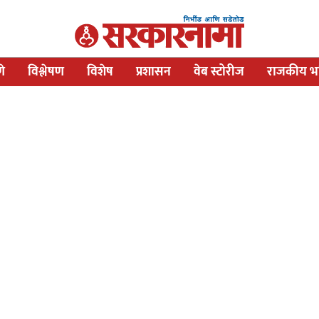
णे
विश्लेषण
विशेष
प्रशासन
वेब स्टोरीज
राजकीय भव