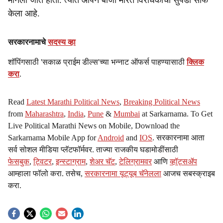
मानली जात होती. त्यात आपने बाजी मारत विरोधकांचा सुपडा साफ
केला आहे.
सरकारनामाचे
सदस्य व्हा
शॉपिंगसाठी 'सकाळ प्राईम डील्स'च्या भन्नाट ऑफर्स पाहण्यासाठी
क्लिक
करा
.
Read
Latest Marathi Political News
,
Breaking Political News
from
Maharashtra
,
India
,
Pune
&
Mumbai
at Sarkarnama. To Get
Live Political Marathi News on Mobile, Download the
Sarkarnama Mobile App for
Android
and
IOS
. सरकारनामा आता
सर्व सोशल मीडिया प्लॅटफॉर्मवर. ताज्या राजकीय घडामोडींसाठी
फेसबुक
,
ट्विटर
,
इन्स्टाग्राम
,
शेअर चॅट
,
टेलिग्रामवर
आणि
व्हॉट्सॲप
आम्हाला फॉलो करा. तसेच,
सरकारनामा यूट्यूब चॅनेलला
आजच सबस्क्राइब
करा.