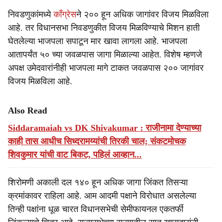
निवडणुकांमध्ये
काँग्रेस
ने २०० हून अधिक जागांवर विजय मिळविला
आहे. तर विधानसभा निवडणुकीत विजय मिळविण्याचे मिशन हाती
घेतलेल्या भाजपला सपाटून मार खावा लागला आहे. भाजपला
आतापर्यंत ५० च्या जवळपास जागा मिळाल्या आहेत. विशेष म्हणजे
अपक्ष उमेदवारांनीही भाजपला मागे टाकत जवळपास २०० जागांवर
विजय मिळविला आहे.
Also Read
Siddaramaiah vs DK Shivakumar : राजीनामा देण्याच्या
काही तास आधीच सिध्दरामय्यांची तिरकी चाल; संकटमोचक
शिवकुमार यांची वाट बिकट, पहिलं आव्हान...
शिरोमणी अकाली दल १४० हून अधिक जागा जिंकत तिसऱ्या
क्रमांकावर राहिला आहे. आम आदमी पक्षाने विरोधात असलेल्या
तिन्ही पक्षांना धूळ चारत विधानसभेची सेमीफायनल एकतर्फी