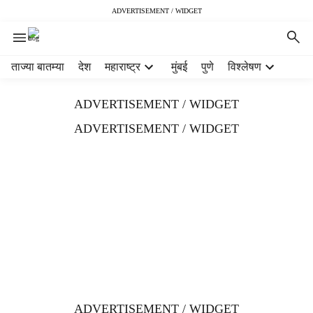
ADVERTISEMENT / WIDGET
H
ताज्या बातम्या
देश
महाराष्ट्र
मुंबई
पुणे
विश्लेषण
e
a
ADVERTISEMENT / WIDGET
d
e
ADVERTISEMENT / WIDGET
r
m
e
n
u
i
t
e
m
s
ADVERTISEMENT / WIDGET