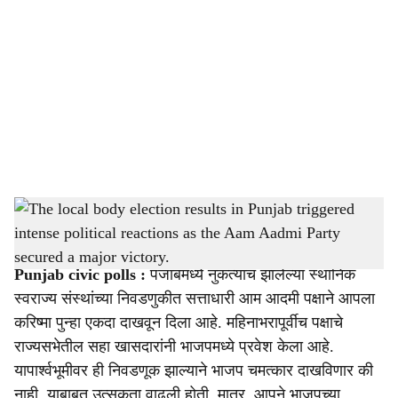
o
c
i
a
l
s
The local body election results in Punjab triggered intense political reactions as the Aam
h
Aadmi Party secured a major victory. (AI Image)
-
Sarkarnama
a
Punjab civic polls :
पंजाबमध्ये नुकत्याच झालेल्या स्थानिक
r
स्वराज्य संस्थांच्या निवडणुकीत सत्ताधारी आम आदमी पक्षाने आपला
करिष्मा पुन्हा एकदा दाखवून दिला आहे. महिनाभरापूर्वीच पक्षाचे
e
राज्यसभेतील सहा खासदारांनी भाजपमध्ये प्रवेश केला आहे.
यापार्श्वभूमीवर ही निवडणूक झाल्याने भाजप चमत्कार दाखविणार की
नाही, याबाबत उत्सुकता वाढली होती. मात्र, आपने भाजपच्या