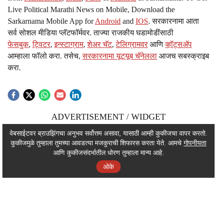
Live Political Marathi News on Mobile, Download the
Sarkarnama Mobile App for
Android
and
IOS
. सरकारनामा आता
सर्व सोशल मीडिया प्लॅटफॉर्मवर. ताज्या राजकीय घडामोडींसाठी
फेसबुक
,
ट्विटर
,
इन्स्टाग्राम
,
शेअर चॅट
,
टेलिग्रामवर
आणि
व्हॉट्सॲप
आम्हाला फॉलो करा. तसेच,
सरकारनामा यूट्यूब चॅनेलला
आजच सबस्क्राइब
करा.
ADVERTISEMENT / WIDGET
ADVERTISEMENT / WIDGET
वेबसाईटवर ब्राउझिंगचा अनुभव सर्वोत्तम असावा, यासाठी आम्ही कुकीजचा वापर करतो.
कुकीजमुळे तुम्हाला तुमच्या आवडत्या मजकुराची शिफारस करता येते. आमचे
गोपनीयता
ADVERTISEMENT / WIDGET
आणि कुकीजसंदर्भातील धोरण तुम्हाला मान्य आहे.
ओके