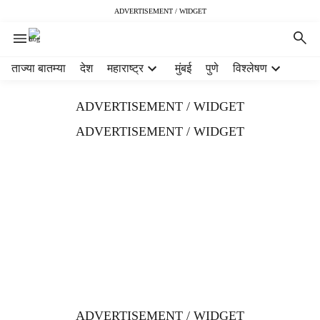
ADVERTISEMENT / WIDGET
H
ताज्या बातम्या
देश
महाराष्ट्र
मुंबई
पुणे
विश्लेषण
e
a
ADVERTISEMENT / WIDGET
d
e
ADVERTISEMENT / WIDGET
r
m
e
n
u
i
t
e
m
s
ADVERTISEMENT / WIDGET