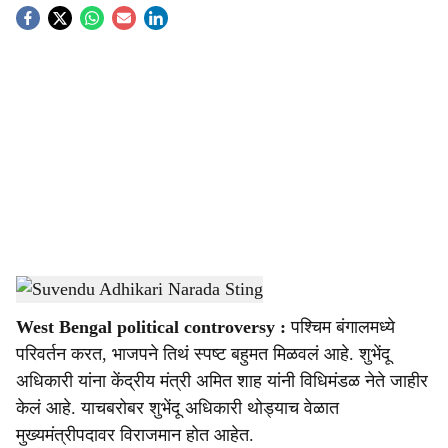
S
o
c
i
a
l
s
Suvendu Adhikari Narada Sting
-
Sarkarnama
h
West Bengal political controversy :
पश्चिम बंगालमध्ये
a
परिवर्तन करत, भाजपने तिथं स्पष्ट बहुमत मिळवलं आहे. शुभेंदू
r
अधिकारी यांना केंद्रीय मंत्री अमित शाह यांनी विधिमंडळ नेते जाहीर
केलं आहे. याचबरोबर शुभेंदू अधिकारी थोड्याच वेळात
e
मुख्यमंत्रीपदावर विराजमान होत आहेत.