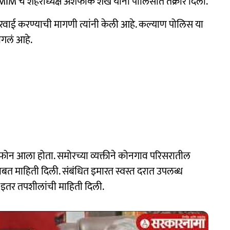
M'चे शहराध्यक्ष अशफाक शेख यांनी पोलिसांत तक्रार दिली.
वाई करण्याची मागणी त्यांनी केली आहे. कल्याण पोलिस या
ागलं आहे.
ोन आला होता. समोरच्या व्यक्तीने कोनगाव परिसरातील
बत माहिती दिली. संबंधित इमारत स्वस्त दरात उपलब्ध
णि इतर तपशीलांची माहिती दिली.