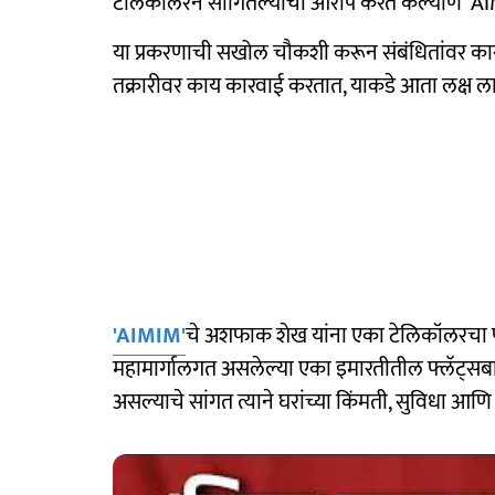
टेलिकॉलरने सांगितल्याचा आरोप करत कल्याण 'AIMI
या प्रकरणाची सखोल चौकशी करून संबंधितांवर कार
तक्रारीवर काय कारवाई करतात, याकडे आता लक्ष ल
'AIMIM'
चे अशफाक शेख यांना एका टेलिकॉलरचा फ
महामार्गालगत असलेल्या एका इमारतीतील फ्लॅट्सबा
असल्याचे सांगत त्याने घरांच्या किंमती, सुविधा आ