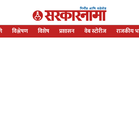
णे
विश्लेषण
विशेष
प्रशासन
वेब स्टोरीज
राजकीय भव