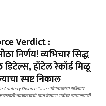
ce Verdict :
ठा निर्णय! व्यभिचार सिद्ध
डिटेल्स, हॉटेल रेकॉर्ड मिळू
लयाचा स्पष्ट निकाल
 Adultery Divorce Case : 'गोपनीयतेचा अधिकार
िळवण्यासाठी न्यायालयाची मदत घेण्यास सर्वोच्च न्यायालयाची