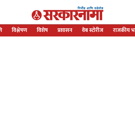
णे
विश्लेषण
विशेष
प्रशासन
वेब स्टोरीज
राजकीय भव