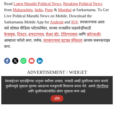
Read
Latest Marathi Political News
,
Breaking Political News
from
Maharashtra
,
India
,
Pune
&
Mumbai
at Sarkarnama. To Get
Live Political Marathi News on Mobile, Download the
Sarkarnama Mobile App for
Android
and
IOS
. सरकारनामा आता
सर्व सोशल मीडिया प्लॅटफॉर्मवर. ताज्या राजकीय घडामोडींसाठी
फेसबुक
,
ट्विटर
,
इन्स्टाग्राम
,
शेअर चॅट
,
टेलिग्रामवर
आणि
व्हॉट्सॲप
आम्हाला फॉलो करा. तसेच,
सरकारनामा यूट्यूब चॅनेलला
आजच सबस्क्राइब
करा.
ADVERTISEMENT / WIDGET
ADVERTISEMENT / WIDGET
वेबसाईटवर ब्राउझिंगचा अनुभव सर्वोत्तम असावा, यासाठी आम्ही कुकीजचा वापर करतो.
कुकीजमुळे तुम्हाला तुमच्या आवडत्या मजकुराची शिफारस करता येते. आमचे
गोपनीयता
ADVERTISEMENT / WIDGET
आणि कुकीजसंदर्भातील धोरण तुम्हाला मान्य आहे.
ओके