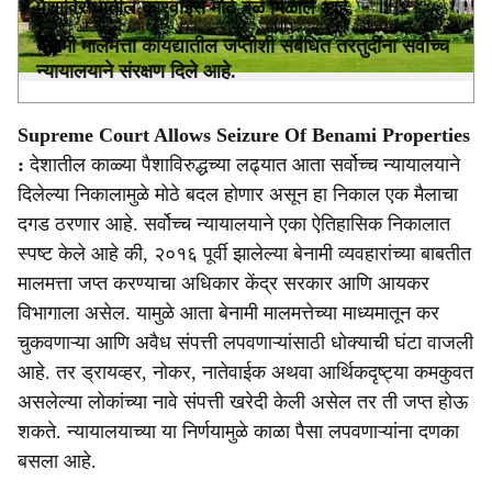
पैशाविरोधातील कारवाईस मोठे बळ मिळाले आहे.
बेनामी मालमत्ता कायद्यातील जप्तीशी संबंधित तरतुदींना सर्वोच्च
न्यायालयाने संरक्षण दिले आहे.
Supreme Court Allows Seizure Of Benami Properties
:
देशातील काळ्या पैशाविरुद्धच्या लढ्यात आता सर्वोच्च न्यायालयाने
दिलेल्या निकालामुळे मोठे बदल होणार असून हा निकाल एक मैलाचा
दगड ठरणार आहे. सर्वोच्च न्यायालयाने एका ऐतिहासिक निकालात
स्पष्ट केले आहे की, २०१६ पूर्वी झालेल्या बेनामी व्यवहारांच्या बाबतीत
मालमत्ता जप्त करण्याचा अधिकार केंद्र सरकार आणि आयकर
विभागाला असेल. यामुळे आता बेनामी मालमत्तेच्या माध्यमातून कर
चुकवणाऱ्या आणि अवैध संपत्ती लपवणाऱ्यांसाठी धोक्याची घंटा वाजली
आहे. तर ड्रायव्हर, नोकर, नातेवाईक अथवा आर्थिकदृष्ट्या कमकुवत
असलेल्या लोकांच्या नावे संपत्ती खरेदी केली असेल तर ती जप्त होऊ
शकते. न्यायालयाच्या या निर्णयामुळे काळा पैसा लपवणाऱ्यांना दणका
बसला आहे.