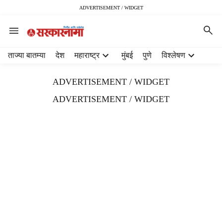
ADVERTISEMENT / WIDGET
H
ताज्या बातम्या
देश
महाराष्ट्र
मुंबई
पुणे
विश्लेषण
e
a
ADVERTISEMENT / WIDGET
d
e
ADVERTISEMENT / WIDGET
r
m
e
n
u
i
t
e
m
s