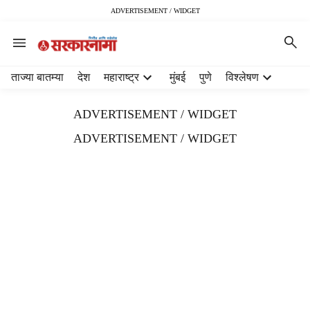
ADVERTISEMENT / WIDGET
H
ताज्या बातम्या
देश
महाराष्ट्र
मुंबई
पुणे
विश्लेषण
e
a
ADVERTISEMENT / WIDGET
d
e
ADVERTISEMENT / WIDGET
r
m
e
n
u
i
t
e
m
s