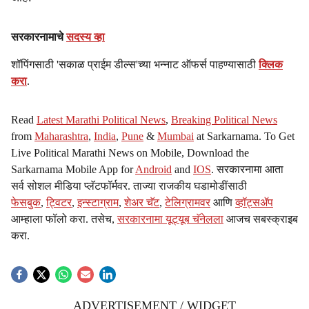
सरकारनामाचे
सदस्य व्हा
शॉपिंगसाठी 'सकाळ प्राईम डील्स'च्या भन्नाट ऑफर्स पाहण्यासाठी
क्लिक
करा
.
Read
Latest Marathi Political News
,
Breaking Political News
from
Maharashtra
,
India
,
Pune
&
Mumbai
at Sarkarnama. To Get
Live Political Marathi News on Mobile, Download the
Sarkarnama Mobile App for
Android
and
IOS
. सरकारनामा आता
सर्व सोशल मीडिया प्लॅटफॉर्मवर. ताज्या राजकीय घडामोडींसाठी
फेसबुक
,
ट्विटर
,
इन्स्टाग्राम
,
शेअर चॅट
,
टेलिग्रामवर
आणि
व्हॉट्सॲप
आम्हाला फॉलो करा. तसेच,
सरकारनामा यूट्यूब चॅनेलला
आजच सबस्क्राइब
करा.
ADVERTISEMENT / WIDGET