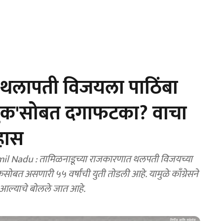
 थलापती विजयला पाठिंबा
'द्रमुक'सोबत दगाफटका? वाचा
िहास
l Nadu : तामिळनाडूच्या राजकारणात थलपती विजयच्या
ुकसोबत असणारी ५५ वर्षांची युती तोडली आहे. यामुळे काँग्रेसने
आल्याचे बोलले जात आहे.