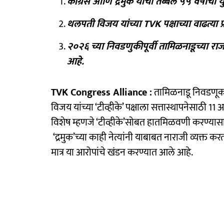
काँग्रेस आणि द्रमुक यांची तब्बल ५५ वर्षांची 
थलपती विजय यांच्या TVK पक्षाच्या वाढत्या प
२०२६ च्या निवडणुकीपूर्वी तामिळनाडूच्या र
आहे.
TVK Congress Alliance :
तामिळनाडू निवडणू
विजय यांच्या ‘टीव्हीके’ पक्षाला सत्तास्थापनेसाठी 
विशेष म्हणजे ‘टीव्हीके’सोबत हातमिळवणी करण्यासाठी क
‘द्रमुक’च्या काही नेत्यांनी याबाबत नाराजी व्यक्त करत क
मात्र या आरोपांचे खंडन करण्यात आले आहे.