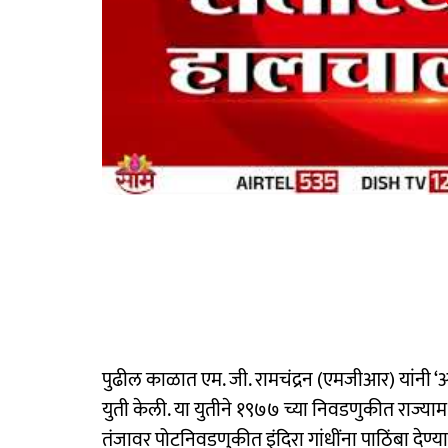
पुढील काळात एम. जी. रामचंद्रन (एमजीआर) यांनी ‘अण्ण
युती केली. या युतीने १९७७ च्या निवडणुकीत राज्याम
तंजावर पोटनिवडणुकीत इंदिरा गांधींना पाठिंबा देण्य