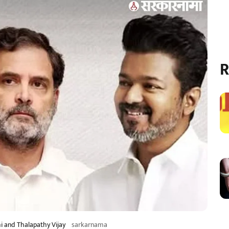
R
i and Thalapathy Vijay
sarkarnama