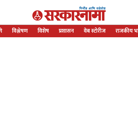
णे
विश्लेषण
विशेष
प्रशासन
वेब स्टोरीज
राजकीय भव