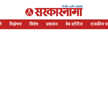
णे
विश्लेषण
विशेष
प्रशासन
वेब स्टोरीज
राजकीय भव