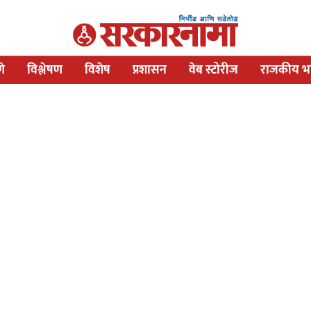
णे
विश्लेषण
विशेष
प्रशासन
वेब स्टोरीज
राजकीय भव