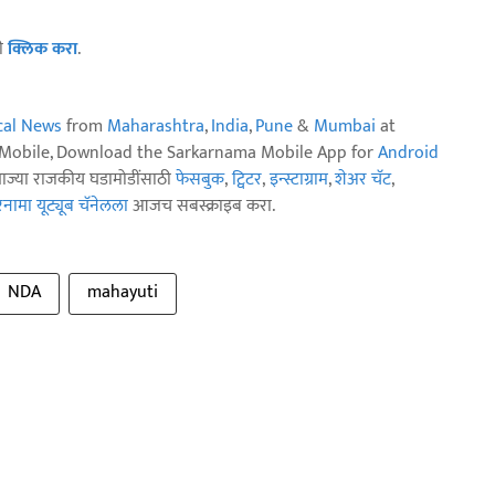
ठी
क्लिक करा
.
ical News
from
Maharashtra
,
India
,
Pune
&
Mumbai
at
n Mobile, Download the Sarkarnama Mobile App for
Android
ताज्या राजकीय घडामोडींसाठी
फेसबुक
,
ट्विटर
,
इन्स्टाग्राम
,
शेअर चॅट
,
ामा यूट्यूब चॅनेलला
आजच सबस्क्राइब करा.
NDA
mahayuti