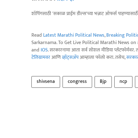
शॉपिंगसाठी 'सकाळ प्राईम डील्स'च्या भन्नाट ऑफर्स पाहण्यासा
Read
Latest Marathi Political News
,
Breaking Polit
Sarkarnama. To Get Live Political Marathi News o
and
IOS
. सरकारनामा आता सर्व सोशल मीडिया प्लॅटफॉर्मवर. 
टेलिग्रामवर
आणि
व्हॉट्सॲप
आम्हाला फॉलो करा. तसेच,
सरकारन
shivsena
congress
Bjp
ncp