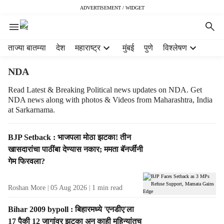
ADVERTISEMENT / WIDGET
H
ताज्या बातम्या
देश
महाराष्ट्र
मुंबई
पुणे
विश्लेषण
e
a
NDA
d
e
Read Latest & Breaking Political news updates on NDA. Get
NDA news along with photos & Videos from Maharashtra, India
r
at Sarkarnama.
m
e
n
T
BJP Setback : भाजपला मोठा झटका! तीन
u
a
खासदारांचा पाठींबा देण्यास नकार; ममता बॅनर्जींनी
i
g
गेम फिरवला?
t
R
e
e
Roshan More
05 Aug 2026
1
min read
m
s
s
u
Bihar 2009 bypoll : बिहारमध्ये 'एनडीए'ला
l
17 पैकी 12 जागांवर झटका अन् काही महिन्यांतच