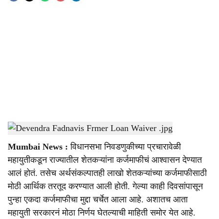
o
c
i
a
l
s
Devendra Fadnavis Frmer Loan Waiver .jpg
-
Sarkarnama
h
Mumbai News :
विधानसभा निवडणुकीच्या प्रचारावेळी
a
महायुतीकडून राज्यातील शेतकऱ्यांना कर्जमाफीचं आश्वासन देण्यात
r
आलं होतं. तसेच अर्थसंकल्पातही लाखो शेतकऱ्यांच्या कर्जमाफीसाठी
मोठी आर्थिक तरतूद करण्यात आली होती. गेल्या काही दिवसांपासून
e
पुन्हा एकदा कर्जमाफीचा मुद्दा चर्चेत आला आहे. अशातच आता
महायुती सरकारनं मोठा निर्णय घेतल्याची माहिती समोर येत आहे.