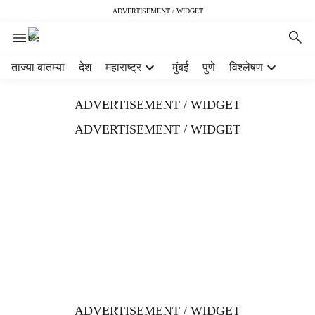
ADVERTISEMENT / WIDGET
H
ताज्या बातम्या
देश
महाराष्ट्र
मुंबई
पुणे
विश्लेषण
e
a
ADVERTISEMENT / WIDGET
d
e
ADVERTISEMENT / WIDGET
r
m
e
n
u
i
t
e
m
s
ADVERTISEMENT / WIDGET