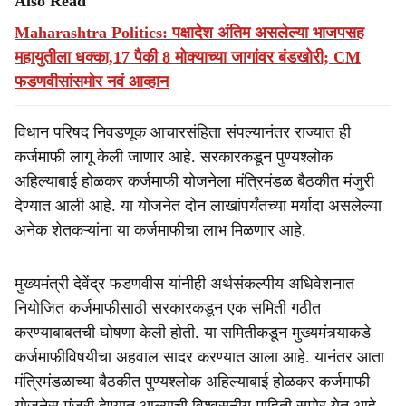
Also Read
Maharashtra Politics: पक्षादेश अंतिम असलेल्या भाजपसह
महायुतीला धक्का,17 पैकी 8 मोक्याच्या जागांवर बंडखोरी; CM
फडणवीसांसमोर नवं आव्हान
विधान परिषद निवडणूक आचारसंहिता संपल्यानंतर राज्यात ही
कर्जमाफी लागू केली जाणार आहे. सरकारकडून पुण्यश्लोक
अहिल्याबाई होळकर कर्जमाफी योजनेला मंत्रिमंडळ बैठकीत मंजुरी
देण्यात आली आहे. या योजनेत दोन लाखांपर्यंतच्या मर्यादा असलेल्या
अनेक शेतकऱ्यांना या कर्जमाफीचा लाभ मिळणार आहे.
मुख्यमंत्री देवेंद्र फडणवीस यांनीही अर्थसंकल्पीय अधिवेशनात
नियोजित कर्जमाफीसाठी सरकारकडून एक समिती गठीत
करण्याबाबतची घोषणा केली होती. या समितीकडून मुख्यमंत्र्‍याकडे
कर्जमाफीविषयीचा अहवाल सादर करण्यात आला आहे. यानंतर आता
मंत्रिमंडळाच्या बैठकीत पुण्यश्लोक अहिल्याबाई होळकर कर्जमाफी