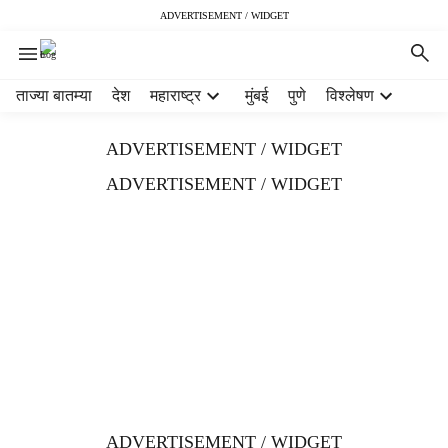
ADVERTISEMENT / WIDGET
H
ताज्या बातम्या
देश
महाराष्ट्र
मुंबई
पुणे
विश्लेषण
e
a
ADVERTISEMENT / WIDGET
d
e
ADVERTISEMENT / WIDGET
r
m
e
n
u
i
t
e
m
s
ADVERTISEMENT / WIDGET