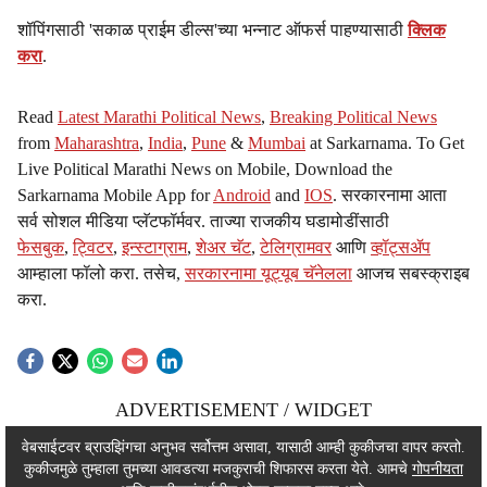
शॉपिंगसाठी 'सकाळ प्राईम डील्स'च्या भन्नाट ऑफर्स पाहण्यासाठी
क्लिक
करा
.
Read
Latest Marathi Political News
,
Breaking Political News
from
Maharashtra
,
India
,
Pune
&
Mumbai
at Sarkarnama. To Get
Live Political Marathi News on Mobile, Download the
Sarkarnama Mobile App for
Android
and
IOS
. सरकारनामा आता
सर्व सोशल मीडिया प्लॅटफॉर्मवर. ताज्या राजकीय घडामोडींसाठी
फेसबुक
,
ट्विटर
,
इन्स्टाग्राम
,
शेअर चॅट
,
टेलिग्रामवर
आणि
व्हॉट्सॲप
आम्हाला फॉलो करा. तसेच,
सरकारनामा यूट्यूब चॅनेलला
आजच सबस्क्राइब
करा.
ADVERTISEMENT / WIDGET
ADVERTISEMENT / WIDGET
वेबसाईटवर ब्राउझिंगचा अनुभव सर्वोत्तम असावा, यासाठी आम्ही कुकीजचा वापर करतो.
कुकीजमुळे तुम्हाला तुमच्या आवडत्या मजकुराची शिफारस करता येते. आमचे
गोपनीयता
ADVERTISEMENT / WIDGET