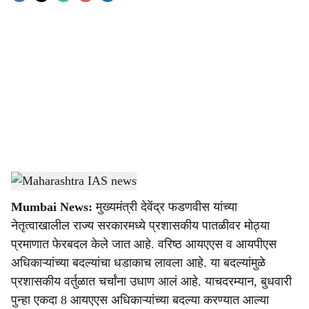
o
c
i
a
l
s
Maharashtra IAS news
-
Sarkarnama
h
Mumbai News:
मुख्यमंत्री देवेंद्र फडणवीस यांच्या
a
नेतृत्वाखालील राज्य सरकारमध्ये प्रशासकीय पातळीवर मोठ्या
r
प्रमाणात फेरबदल केले जात आहे. वरिष्ठ आयएएस व आयपीएस
अधिकाऱ्यांच्या बदल्यांचा धडाकाच लावला आहे. या बदल्यांमुळे
e
प्रशासकीय वर्तुळात चर्चांना उधाण आलं आहे. याचदरम्यान, बुधवारी
पुन्हा एकदा 8 आयएएस अधिकाऱ्यांच्या बदल्या करण्यात आल्या