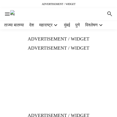
ADVERTISEMENT / WIDGET
H
ताज्या बातम्या
देश
महाराष्ट्र
मुंबई
पुणे
विश्लेषण
e
a
ADVERTISEMENT / WIDGET
d
e
ADVERTISEMENT / WIDGET
r
m
e
n
u
i
t
e
m
s
ADVERTISEMENT / WIDGET