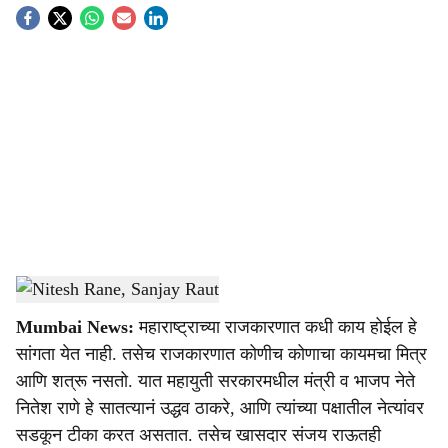
S
o
c
i
a
l
s
Nitesh Rane, Sanjay Raut
-
Sarkarnama
h
Mumbai News:
महाराष्ट्राच्या राजकारणात कधी काय होईल हे
a
सांगता येत नाही. तसेच राजकारणात कोणीच कोणाचा कायमचा मित्र
r
आणि शत्रू नसतो. यात महायुती सरकारमधील मंत्री व भाजप नेते
नितेश राणे हे सातत्यानं उद्धव ठाकरे, आणि त्यांच्या पक्षातील नेत्यांवर
e
सडकून टीका करत असतात. तसेच खासदार संजय राऊतही