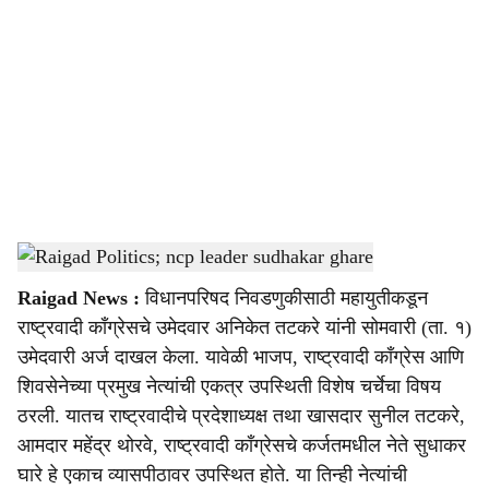
o
c
i
a
l
s
Raigad Politics; ncp leader sudhakar ghare
-
sarkarnama
h
Raigad News :
विधानपरिषद निवडणुकीसाठी महायुतीकडून
a
राष्ट्रवादी काँग्रेसचे उमेदवार अनिकेत तटकरे यांनी सोमवारी (ता. १)
r
उमेदवारी अर्ज दाखल केला. यावेळी भाजप, राष्ट्रवादी काँग्रेस आणि
शिवसेनेच्या प्रमुख नेत्यांची एकत्र उपस्थिती विशेष चर्चेचा विषय
e
ठरली. यातच राष्ट्रवादीचे प्रदेशाध्यक्ष तथा खासदार सुनील तटकरे,
आमदार महेंद्र थोरवे, राष्ट्रवादी काँग्रेसचे कर्जतमधील नेते सुधाकर
घारे हे एकाच व्यासपीठावर उपस्थित होते. या तिन्ही नेत्यांची