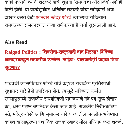
काही प्रसंगी त्यांनी तटकरे यांची तुलना 'रायगडचा औरंगजेब' अशीही
केली होती. या पार्श्वभूमीवर अनिकेत तटकरे यांचा उमेदवारी अर्ज
दाखल करते वेळी
आमदार महेंद्र थोरवे
उपस्थित राहिल्याने
रायगडच्या राजकारणात नव्या समीकरणांची चर्चा सुरू झाली आहे.
Also Read
Raigad Politics : शिवसेना-राष्ट्रवादी वाद मिटला? शिंदेंच्या
आमदाराकडून तटकरेंचा उल्लेख 'साहेब'; पालकमंत्री पदाचा तिढा
सुटणार?
याचवेळी व्यासपीठावर थोरवे यांचे कट्टर राजकीय प्रतिस्पर्धी
सुधाकर घारे हेही उपस्थित होते. त्यामुळे भविष्यात कर्जत
खालापूरमध्ये राजकीय संघर्षाऐवजी समन्वयाचे नवे पर्व सुरू होणार
का, असा प्रश्न उपस्थित केला जात आहे. राजकीय निरीक्षकांच्या
मते, महेंद्र थोरवे आणि सुधाकर घारे यांच्यातील जवळीक भविष्यात
कर्जत खालापूरच्या स्थानिक राजकारणावर मोठा परिणाम करू शकते.