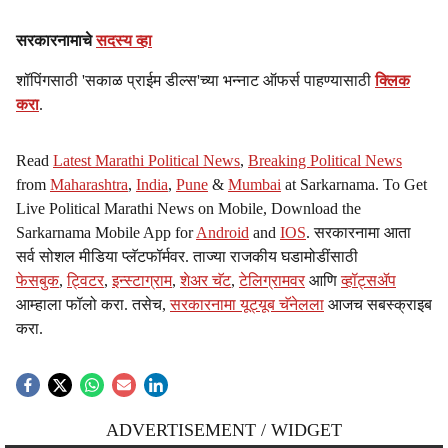
सरकारनामाचे
सदस्य व्हा
शॉपिंगसाठी 'सकाळ प्राईम डील्स'च्या भन्नाट ऑफर्स पाहण्यासाठी
क्लिक
करा
.
Read
Latest Marathi Political News
,
Breaking Political News
from
Maharashtra
,
India
,
Pune
&
Mumbai
at Sarkarnama. To Get
Live Political Marathi News on Mobile, Download the
Sarkarnama Mobile App for
Android
and
IOS
. सरकारनामा आता
सर्व सोशल मीडिया प्लॅटफॉर्मवर. ताज्या राजकीय घडामोडींसाठी
फेसबुक
,
ट्विटर
,
इन्स्टाग्राम
,
शेअर चॅट
,
टेलिग्रामवर
आणि
व्हॉट्सॲप
आम्हाला फॉलो करा. तसेच,
सरकारनामा यूट्यूब चॅनेलला
आजच सबस्क्राइब
करा.
ADVERTISEMENT / WIDGET