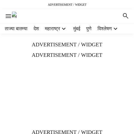
ADVERTISEMENT / WIDGET
H
ताज्या बातम्या
देश
महाराष्ट्र
मुंबई
पुणे
विश्लेषण
e
a
ADVERTISEMENT / WIDGET
d
e
ADVERTISEMENT / WIDGET
r
m
e
n
u
i
t
e
m
s
ADVERTISEMENT / WIDGET