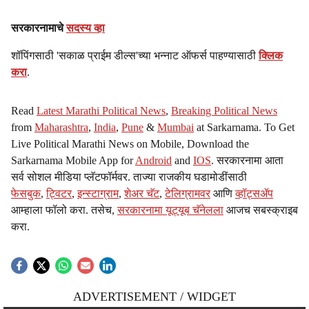
सरकारनामाचे
सदस्य व्हा
शॉपिंगसाठी 'सकाळ प्राईम डील्स'च्या भन्नाट ऑफर्स पाहण्यासाठी
क्लिक
करा
.
Read
Latest Marathi Political News
,
Breaking Political News
from
Maharashtra
,
India
,
Pune
&
Mumbai
at Sarkarnama. To Get
Live Political Marathi News on Mobile, Download the
Sarkarnama Mobile App for
Android
and
IOS
. सरकारनामा आता
सर्व सोशल मीडिया प्लॅटफॉर्मवर. ताज्या राजकीय घडामोडींसाठी
फेसबुक
,
ट्विटर
,
इन्स्टाग्राम
,
शेअर चॅट
,
टेलिग्रामवर
आणि
व्हॉट्सॲप
आम्हाला फॉलो करा. तसेच,
सरकारनामा यूट्यूब चॅनेलला
आजच सबस्क्राइब
करा.
ADVERTISEMENT / WIDGET