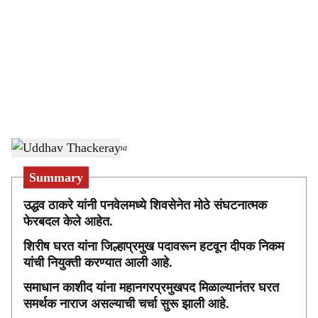
c
i
a
l
s
Uddhav Thackeray
-
Sarkarnama
h
Summary
a
उद्धव ठाकरे यांनी पनवेलमध्ये शिवसेनेत मोठे संघटनात्मक
r
फेरबदल केले आहेत.
e
शिरीष घरत यांना जिल्हाप्रमुख पदावरून हटवून दीपक निकम
यांची नियुक्ती करण्यात आली आहे.
समाधान काशीद यांना महानगरप्रमुखपद मिळाल्यानंतर घरत
समर्थक नाराज असल्याची चर्चा सुरू झाली आहे.