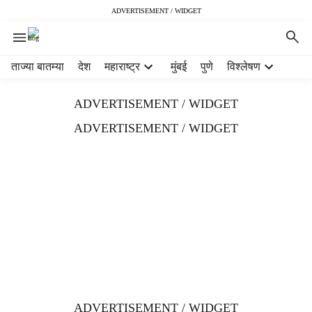
ADVERTISEMENT / WIDGET
H
ताज्या बातम्या
देश
महाराष्ट्र
मुंबई
पुणे
विश्लेषण
e
a
ADVERTISEMENT / WIDGET
d
e
ADVERTISEMENT / WIDGET
r
m
e
n
u
i
t
e
m
s
ADVERTISEMENT / WIDGET