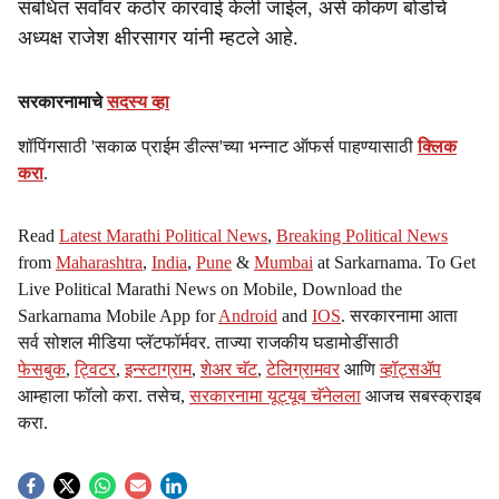
संबंधित सर्वांवर कठोर कारवाई केली जाईल, असे कोकण बोर्डाचे
अध्यक्ष राजेश क्षीरसागर यांनी म्हटले आहे.
सरकारनामाचे
सदस्य व्हा
शॉपिंगसाठी 'सकाळ प्राईम डील्स'च्या भन्नाट ऑफर्स पाहण्यासाठी
क्लिक
करा
.
Read
Latest Marathi Political News
,
Breaking Political News
from
Maharashtra
,
India
,
Pune
&
Mumbai
at Sarkarnama. To Get
Live Political Marathi News on Mobile, Download the
Sarkarnama Mobile App for
Android
and
IOS
. सरकारनामा आता
सर्व सोशल मीडिया प्लॅटफॉर्मवर. ताज्या राजकीय घडामोडींसाठी
फेसबुक
,
ट्विटर
,
इन्स्टाग्राम
,
शेअर चॅट
,
टेलिग्रामवर
आणि
व्हॉट्सॲप
आम्हाला फॉलो करा. तसेच,
सरकारनामा यूट्यूब चॅनेलला
आजच सबस्क्राइब
करा.