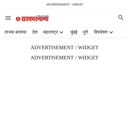
ADVERTISEMENT / WIDGET
H
ताज्या बातम्या
देश
महाराष्ट्र
मुंबई
पुणे
विश्लेषण
e
a
ADVERTISEMENT / WIDGET
d
e
ADVERTISEMENT / WIDGET
r
m
e
n
u
i
t
e
m
s