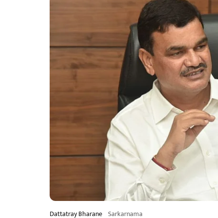
Dattatray Bharane
Sarkarnama