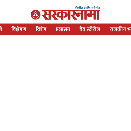
णे
विश्लेषण
विशेष
प्रशासन
वेब स्टोरीज
राजकीय भव