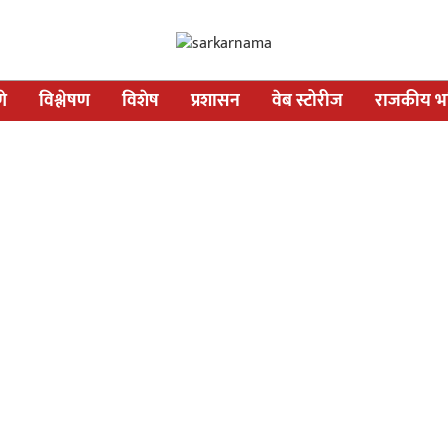
णे
विश्लेषण
विशेष
प्रशासन
वेब स्टोरीज
राजकीय भव