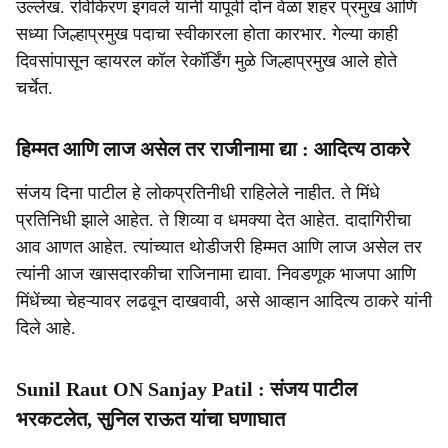
उल्लेख. रविकिरण इंगवले यांनी यापूर्वी दोन वेळा शहर प्रमुख आणि
सध्या जिल्हाप्रमुख पदाचा स्वीकारला होता कारभार. गेल्या काही
दिवसांपासून व्हायरल कॉल रेकॉर्डिंग मुळे जिल्हाप्रमुख आले होते
चर्चेत.
हिम्मत आणि लाज असेल तर राजीनामा द्या : आदित्य ठाकरे
संजय दिना पाटील हे लोकप्रतिनीधी राहिलेले नाहीत. ते मिंधे
प्रतिनिधी झाले आहेत. ते शिव्या व धमक्या देत आहेत. दादागिरीचा
आव आणत आहेत. त्यांच्यात थोडीजरी हिम्मत आणि लाज असेल तर
त्यांनी आज खासदारकीचा राजिनामा द्यावा. निवडणूक भाजपा आणि
मिंधेंच्या चेहऱ्यावर लढवून दाखवावी, असे आव्हान आदित्य ठाकरे यांनी
दिले आहे.
Sunil Raut ON Sanjay Patil : संजय पाटील
भरकटलेत, सुनिल राऊत यांचा घणाघात