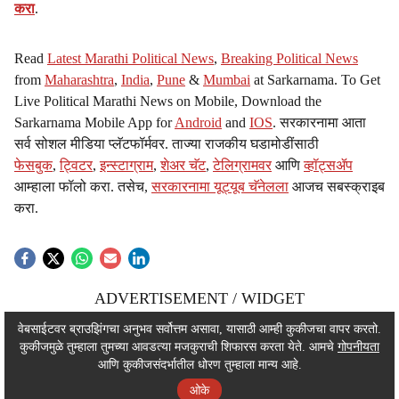
करा
.
Read
Latest Marathi Political News
,
Breaking Political News
from
Maharashtra
,
India
,
Pune
&
Mumbai
at Sarkarnama. To Get
Live Political Marathi News on Mobile, Download the
Sarkarnama Mobile App for
Android
and
IOS
. सरकारनामा आता
सर्व सोशल मीडिया प्लॅटफॉर्मवर. ताज्या राजकीय घडामोडींसाठी
फेसबुक
,
ट्विटर
,
इन्स्टाग्राम
,
शेअर चॅट
,
टेलिग्रामवर
आणि
व्हॉट्सॲप
आम्हाला फॉलो करा. तसेच,
सरकारनामा यूट्यूब चॅनेलला
आजच सबस्क्राइब
करा.
ADVERTISEMENT / WIDGET
ADVERTISEMENT / WIDGET
वेबसाईटवर ब्राउझिंगचा अनुभव सर्वोत्तम असावा, यासाठी आम्ही कुकीजचा वापर करतो.
कुकीजमुळे तुम्हाला तुमच्या आवडत्या मजकुराची शिफारस करता येते. आमचे
गोपनीयता
ADVERTISEMENT / WIDGET
आणि कुकीजसंदर्भातील धोरण तुम्हाला मान्य आहे.
ओके