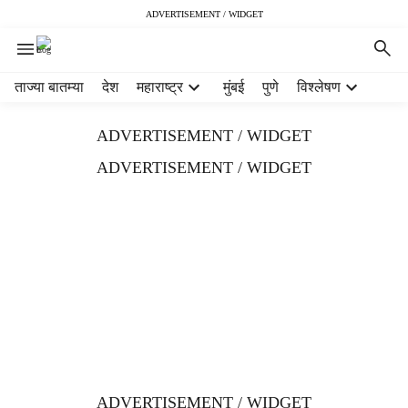
ADVERTISEMENT / WIDGET
H
ताज्या बातम्या
देश
महाराष्ट्र
मुंबई
पुणे
विश्लेषण
e
a
ADVERTISEMENT / WIDGET
d
e
ADVERTISEMENT / WIDGET
r
m
e
n
u
i
t
e
m
s
ADVERTISEMENT / WIDGET