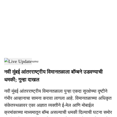
o
c
i
a
l
s
Live Update
-
Sarkarnama
h
नवी मुंबई आंतरराष्ट्रीय विमानतळाला बॉम्बने उडवण्याची
a
धमकी; गुन्हा दाखल
r
नवी मुंबई आंतरराष्ट्रीय विमानतळाला पुन्हा एकदा सुरक्षेच्या दृष्टीने
e
गंभीर आव्हानाचा सामना करावा लागला आहे. विमानतळाच्या अधिकृत
संकेतस्थळावर एका अज्ञात व्यक्तीने ई-मेल आणि मोबाईल
क्रमांकाच्या माध्यमातून बॉम्ब असल्याची धमकी दिल्याची घटना समोर