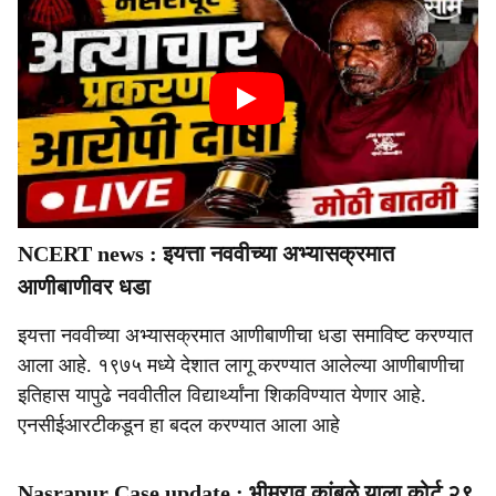
NCERT news : इयत्ता नववीच्या अभ्यासक्रमात
आणीबाणीवर धडा
इयत्ता नववीच्या अभ्यासक्रमात आणीबाणीचा धडा समाविष्ट करण्यात
आला आहे. १९७५ मध्ये देशात लागू करण्यात आलेल्या आणीबाणीचा
इतिहास यापुढे नववीतील विद्यार्थ्यांना शिकविण्यात येणार आहे.
एनसीईआरटीकडून हा बदल करण्यात आला आहे
Nasrapur Case update : भीमराव कांबळे याला कोर्ट २९