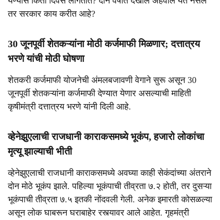
येण्यास किती दिवस लागतात? दोन वर्षात देखील अहवाल येत नसेल
तर सरकार काय करीत आहे?
30 जूनपूर्वी शेतकऱ्यांना मोठी कर्जमाफी मिळणार; दत्तात्रय
भरणे यांची मोठी घोषणा
शेतकरी कर्जमाफी योजनेची अंमलबजावणी वेगाने सुरू असून 30
जूनपूर्वी शेतकऱ्यांना कर्जमाफी देण्यात येणार असल्याची माहिती
कृषीमंत्री दत्तात्रय भरणे यांनी दिली आहे.
व्हेनेझुएलाची राजधानी काराकसमध्ये भूकंप, हजारो लोकांचा
मृत्यू झाल्याची भीती
व्हेनेझुएलाची राजधानी काराकसमध्ये अवघ्या काही सेकंदांच्या अंतराने
दोन मोठे भूकंप झाले. पहिल्या भूकंपाची तीव्रता ७.२ होती, तर दुसऱ्या
भूकंपाची तीव्रता ७.५ इतकी नोंदवली गेली. अनेक इमारती कोसळल्या
असून लोक घाबरून घराबाहेर रस्त्यावर आले आहेत. गृहमंत्री