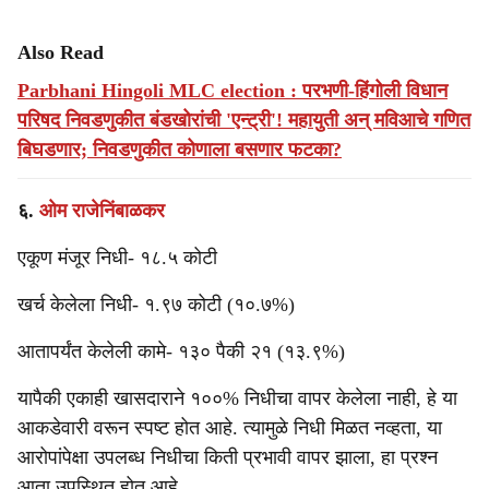
Also Read
Parbhani Hingoli MLC election : परभणी-हिंगोली विधान
परिषद निवडणुकीत बंडखोरांची 'एन्ट्री'! महायुती अन् मविआचे गणित
बिघडणार; निवडणुकीत कोणाला बसणार फटका?
६.
ओम राजेनिंबाळकर
एकूण मंजूर निधी- १८.५ कोटी
खर्च केलेला निधी- १.९७ कोटी (१०.७%)
आतापर्यंत केलेली कामे- १३० पैकी २१ (१३.९%)
यापैकी एकाही खासदाराने १००% निधीचा वापर केलेला नाही, हे या
आकडेवारी वरून स्पष्ट होत आहे. त्यामुळे निधी मिळत नव्हता, या
आरोपांपेक्षा उपलब्ध निधीचा किती प्रभावी वापर झाला, हा प्रश्न
आता उपस्थित होत आहे.