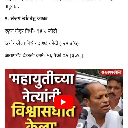
पाहूयात.
१. संजय उर्फ बंडू जाधव
एकूण मंजूर निधी- १४.७ कोटी
खर्च केलेला निधी- ३.७८ कोटी ( २५.७%)
आतापर्यंत केलेली कामे- ५६ पैकी २५ (३०%)