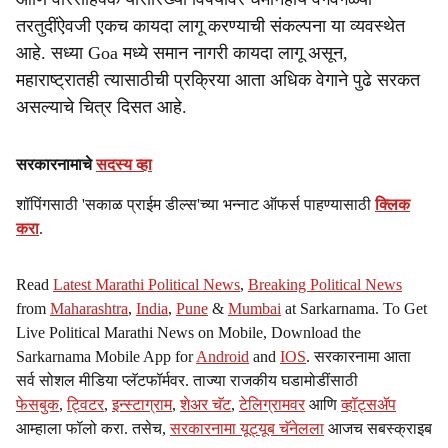
तरतुदींऐवजी एकच कायदा लागू करण्याची संकल्पना या व्यवस्थेत
आहे. सध्या Goa मध्ये समान नागरी कायदा लागू असून,
महाराष्ट्रातही त्यासाठीची प्रक्रिया आता अधिक वेगाने पुढे सरकत
असल्याचे चित्र दिसत आहे.
सरकारनामाचे
सदस्य व्हा
शॉपिंगसाठी 'सकाळ प्राईम डील्स'च्या भन्नाट ऑफर्स पाहण्यासाठी
क्लिक
करा
.
Read
Latest Marathi Political News
,
Breaking Political News
from
Maharashtra
,
India
,
Pune
&
Mumbai
at Sarkarnama. To Get
Live Political Marathi News on Mobile, Download the
Sarkarnama Mobile App for
Android
and
IOS
. सरकारनामा आता
सर्व सोशल मीडिया प्लॅटफॉर्मवर. ताज्या राजकीय घडामोडींसाठी
फेसबुक
,
ट्विटर
,
इन्स्टाग्राम
,
शेअर चॅट
,
टेलिग्रामवर
आणि
व्हॉट्सॲप
आम्हाला फॉलो करा. तसेच,
सरकारनामा यूट्यूब चॅनेलला
आजच सबस्क्राइब