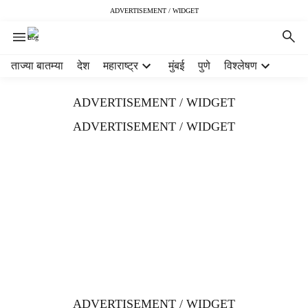
ADVERTISEMENT / WIDGET
H
ताज्या बातम्या
देश
महाराष्ट्र
मुंबई
पुणे
विश्लेषण
e
a
ADVERTISEMENT / WIDGET
d
e
ADVERTISEMENT / WIDGET
r
m
e
n
u
i
t
e
m
s
ADVERTISEMENT / WIDGET