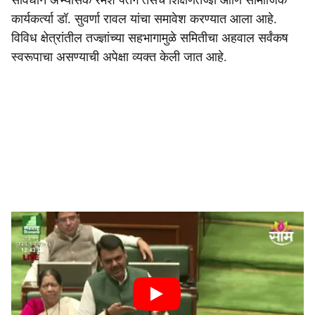
संविधान अभ्यासक रमेश पतंगे तसेच शिक्षणतज्ज्ञ आणि सामाजिक
कार्यकर्त्या डॉ. सुवर्णा रावल यांचा समावेश करण्यात आला आहे.
विविध क्षेत्रांतील तज्ज्ञांच्या सहभागामुळे समितीचा अहवाल सर्वंकष
स्वरूपाचा असण्याची अपेक्षा व्यक्त केली जात आहे.