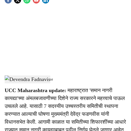
S
o
c
i
a
l
s
Devendra Fadnavis
-
Sarkarnama
h
UCC Maharashtra update:
महाराष्ट्रात 'समान नागरी
a
कायद्या'च्या अंमलबजावणीच्या दिशेने राज्य सरकारने महत्त्वाचे पाऊल
r
उचलले आहे. यासाठी 7 सदस्यीय उच्चस्तरीय समितीची स्थापना
करण्यात आल्याची घोषणा मुख्यमंत्री देवेंद्र फडणवीस यांनी
e
विधानसभेत केली. आगामी काळात या समितीच्या शिफारशींच्या आधारे
राज्यात समान नागरी कायद्याबाबत पुढील निर्णय घेतले जाणार आहेत.