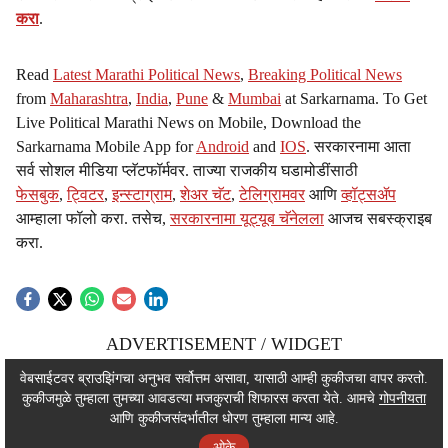
करा
.
Read
Latest Marathi Political News
,
Breaking Political News
from
Maharashtra
,
India
,
Pune
&
Mumbai
at Sarkarnama. To Get
Live Political Marathi News on Mobile, Download the
Sarkarnama Mobile App for
Android
and
IOS
. सरकारनामा आता
सर्व सोशल मीडिया प्लॅटफॉर्मवर. ताज्या राजकीय घडामोडींसाठी
फेसबुक
,
ट्विटर
,
इन्स्टाग्राम
,
शेअर चॅट
,
टेलिग्रामवर
आणि
व्हॉट्सॲप
आम्हाला फॉलो करा. तसेच,
सरकारनामा यूट्यूब चॅनेलला
आजच सबस्क्राइब
करा.
ADVERTISEMENT / WIDGET
ADVERTISEMENT / WIDGET
वेबसाईटवर ब्राउझिंगचा अनुभव सर्वोत्तम असावा, यासाठी आम्ही कुकीजचा वापर करतो.
कुकीजमुळे तुम्हाला तुमच्या आवडत्या मजकुराची शिफारस करता येते. आमचे
गोपनीयता
ADVERTISEMENT / WIDGET
आणि कुकीजसंदर्भातील धोरण तुम्हाला मान्य आहे.
ओके