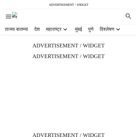
ADVERTISEMENT / WIDGET
H
ताज्या बातम्या
देश
महाराष्ट्र
मुंबई
पुणे
विश्लेषण
e
a
ADVERTISEMENT / WIDGET
d
e
ADVERTISEMENT / WIDGET
r
m
e
n
u
i
t
e
m
s
ADVERTISEMENT / WIDGET