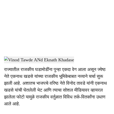
o
c
i
a
l
s
Vinod Tawde ANd Eknath Khadase
-
Sarkarnama
h
राज्यातील राजकीय घडामोडींना पुन्हा एकदा वेग आला असून ज्येष्ठ
a
नेते एकनाथ खडसे यांच्या राजकीय भूमिकेबाबत नव्याने चर्चा सुरू
r
झाली आहे. अशातच भाजपचे वरिष्ठ नेते विनोद तावडे यांनी एकनाथ
खडसे यांची घेतलेली भेट आणि त्याचा सोशल मीडियावर व्हायरल
e
झालेला फोटो यामुळे राजकीय वर्तुळात विविध तर्क-वितर्कांना उधाण
आले आहे.