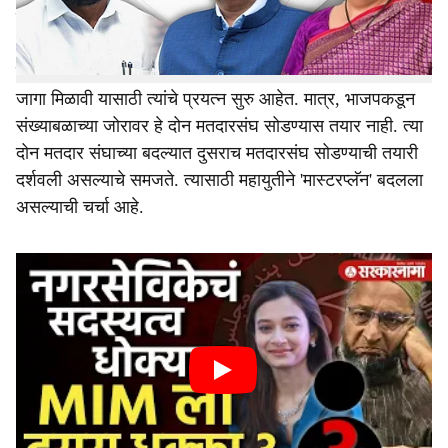
विशेषतः जादा जागा मिळाव्यात यासाठी एकनाथ शिंदे यांची शिवसेना
आग्रही आहे. त्यासाठी एकनाथ शिंदे यांनी दिल्ली दरबारी हजेरी
लावली आहे. ठाणे-पालघर, छत्रपती संभाजीनगर-जालना ही हक्काची
जागा मिळावी यासाठी त्यांचे प्रयत्न सुरु आहेत. मात्र, भाजपकडून
संख्याबळाच्या जोरावर हे दोन मतदारसंघ सोडण्यास तयार नाही. त्या
दोन मतदार संघाच्या बदल्यात दुसराच मतदारसंघ सोडण्याची तयारी
दर्शवली असल्याचे समजते. त्यासाठी महायुतीने 'मास्टरप्लॅन' बदलला
असल्याची चर्चा आहे.