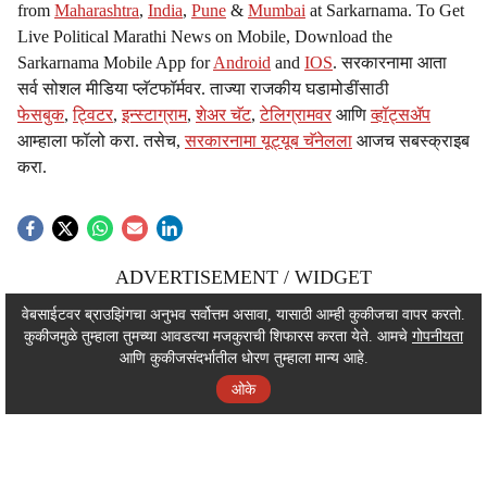
from
Maharashtra
,
India
,
Pune
&
Mumbai
at Sarkarnama. To Get
Live Political Marathi News on Mobile, Download the
Sarkarnama Mobile App for
Android
and
IOS
. सरकारनामा आता
सर्व सोशल मीडिया प्लॅटफॉर्मवर. ताज्या राजकीय घडामोडींसाठी
फेसबुक
,
ट्विटर
,
इन्स्टाग्राम
,
शेअर चॅट
,
टेलिग्रामवर
आणि
व्हॉट्सॲप
आम्हाला फॉलो करा. तसेच,
सरकारनामा यूट्यूब चॅनेलला
आजच सबस्क्राइब
करा.
ADVERTISEMENT / WIDGET
ADVERTISEMENT / WIDGET
वेबसाईटवर ब्राउझिंगचा अनुभव सर्वोत्तम असावा, यासाठी आम्ही कुकीजचा वापर करतो.
कुकीजमुळे तुम्हाला तुमच्या आवडत्या मजकुराची शिफारस करता येते. आमचे
गोपनीयता
ADVERTISEMENT / WIDGET
आणि कुकीजसंदर्भातील धोरण तुम्हाला मान्य आहे.
ओके