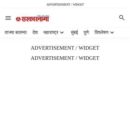
ADVERTISEMENT / WIDGET
H
ताज्या बातम्या
देश
महाराष्ट्र
मुंबई
पुणे
विश्लेषण
e
a
ADVERTISEMENT / WIDGET
d
e
ADVERTISEMENT / WIDGET
r
m
e
n
u
i
t
e
m
s