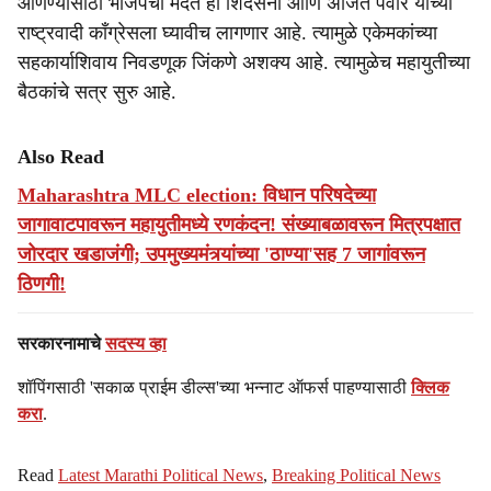
आणण्यासाठी भाजपची मदत ही शिंदेसेना आणि अजित पवार यांच्या
राष्ट्रवादी काँग्रेसला घ्यावीच लागणार आहे. त्यामुळे एकेमकांच्या
सहकार्याशिवाय निवडणूक जिंकणे अशक्य आहे. त्यामुळेच महायुतीच्या
बैठकांचे सत्र सुरु आहे.
Also Read
Maharashtra MLC election: विधान परिषदेच्या
जागावाटपावरून महायुतीमध्ये रणकंदन! संख्याबळावरून मित्रपक्षात
जोरदार खडाजंगी; उपमुख्यमंत्र्यांच्या 'ठाण्या'सह 7 जागांवरून
ठिणगी!
सरकारनामाचे
सदस्य व्हा
शॉपिंगसाठी 'सकाळ प्राईम डील्स'च्या भन्नाट ऑफर्स पाहण्यासाठी
क्लिक
करा
.
Read
Latest Marathi Political News
,
Breaking Political News