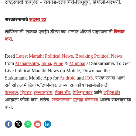
राष्ट्रवादी काँग्रेस - रायगड-रत्नागिरी-सिंधुदुर्ग, हिंगोली-परभणी.
सरकारनामाचे
सदस्य व्हा
शॉपिंगसाठी 'सकाळ प्राईम डील्स'च्या भन्नाट ऑफर्स पाहण्यासाठी
क्लिक
करा
.
Read
Latest Marathi Political News
,
Breaking Political News
from
Maharashtra
,
India
,
Pune
&
Mumbai
at Sarkarnama. To Get
Live Political Marathi News on Mobile, Download the
Sarkarnama Mobile App for
Android
and
IOS
. सरकारनामा आता
सर्व सोशल मीडिया प्लॅटफॉर्मवर. ताज्या राजकीय घडामोडींसाठी
फेसबुक
,
ट्विटर
,
इन्स्टाग्राम
,
शेअर चॅट
,
टेलिग्रामवर
आणि
व्हॉट्सॲप
आम्हाला फॉलो करा. तसेच,
सरकारनामा यूट्यूब चॅनेलला
आजच सबस्क्राइब
करा.