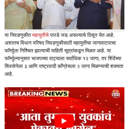
जून रोजी निकाल जाहीर करण्यात येणार आहे. त्यामुळे सध्या सर्वच
e
राजकीय पक्षांकडून विधान परिषद निवडणुकीसाठी जोरदार हालचाली
सुरू झाल्या आहेत.
या निवडणुकीत
महायुतीचे
पारडे जड असल्याचे दिसून येत आहे.
अशातच विधान परिषद निवडणुकीसाठी महायुतीचा जागावाटपाचा
फॉर्म्युला निश्चित झाल्याची माहिती सूत्रांकडून मिळत आहे. या
फॉर्म्युल्यानुसार भाजपच्या वाट्याला सर्वाधिक १२ जागा, तर शिंदेंच्या
शिवसेनेला ३ आणि राष्ट्रवादी काँग्रेसला २ जागा मिळण्याची शक्यता
आहे.