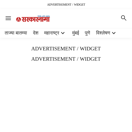
ADVERTISEMENT / WIDGET
H
ताज्या बातम्या
देश
महाराष्ट्र
मुंबई
पुणे
विश्लेषण
e
a
ADVERTISEMENT / WIDGET
d
e
ADVERTISEMENT / WIDGET
r
m
e
n
u
i
t
e
m
s