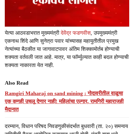
येत्या आठवडाभरात मुख्यमंत्री
देवेंद्र फडणवीस
, उपमुख्यमंत्री
एकनाथ शिंदे आणि सुनेत्रा पवार यांच्यासह महायुतीतील प्रमुख
नेत्यांच्या बैठकीत या जागावाटपावर अंतिम शिक्कामोर्तब होण्याची
शक्यता वर्तवली जात आहे. मात्र, या फॉर्म्युल्यात काही बदल होण्याची
शक्यता नाकारता येत नाही.
Also Read
Ramgiri Maharaj on sand mining : गोदावरीतील वाळूचा
एक कणही उचलू देणार नाही! महिलांचा एल्गार, रामगिरी महाराजही
मैदानात
दरम्यान, विधान परिषद निवडणुकीसंदर्भात बुधवारी (ता. २०) समन्वय