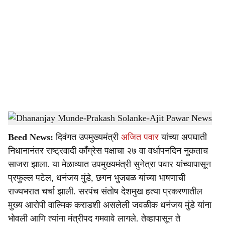
o
c
i
a
l
s
Dhananjay Munde-Prakash Solanke-Ajit Pawar News
-
Sarkarnama
h
Beed News:
दिवंगत उपमुख्यमंत्री
अजित पवार
यांच्या अपघाती
a
निधानानंतर राष्ट्रवादी काँग्रेस पक्षाचा २७ वा वर्धापनदिन नुकताच
r
साजरा झाला. या मेळाव्यात उपमुख्यमंत्री सुनेत्रा पवार यांच्यापासून
प्रफुल्ल पटेल, धनंजय मुंडे, छगन भुजबळ यांच्या भाषणाची
e
राज्यभरात चर्चा झाली. सरपंच संतोष देशमुख हत्या प्रकरणातील
मुख्य आरोपी वाल्मिक कराडशी असलेली जवळीक धनंजय मुंडे यांना
भोवली आणि त्यांना मंत्रीपद गमवावे लागले. तेव्हापासून ते