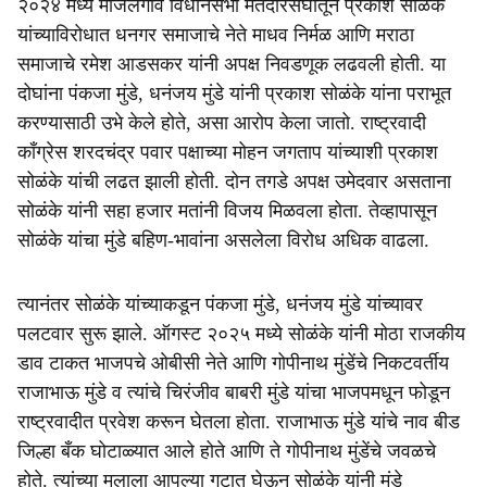
२०२४ मध्ये माजलगाव विधानसभा मतदारसंघातून प्रकाश सोळंके
यांच्याविरोधात धनगर समाजाचे नेते माधव निर्मळ आणि मराठा
समाजाचे रमेश आडसकर यांनी अपक्ष निवडणूक लढवली होती. या
दोघांना पंकजा मुंडे, धनंजय मुंडे यांनी प्रकाश सोळंके यांना पराभूत
करण्यासाठी उभे केले होते, असा आरोप केला जातो. राष्ट्रवादी
काँग्रेस शरदचंद्र पवार पक्षाच्या मोहन जगताप यांच्याशी प्रकाश
सोळंके यांची लढत झाली होती. दोन तगडे अपक्ष उमेदवार असताना
सोळंके यांनी सहा हजार मतांनी विजय मिळवला होता. तेव्हापासून
सोळंके यांचा मुंडे बहिण-भावांना असलेला विरोध अधिक वाढला.
त्यानंतर सोळंके यांच्याकडून पंकजा मुंडे, धनंजय मुंडे यांच्यावर
पलटवार सुरू झाले. ऑगस्ट २०२५ मध्ये सोळंके यांनी मोठा राजकीय
डाव टाकत भाजपचे ओबीसी नेते आणि गोपीनाथ मुंडेंचे निकटवर्तीय
राजाभाऊ मुंडे व त्यांचे चिरंजीव बाबरी मुंडे यांचा भाजपमधून फोडून
राष्ट्रवादीत प्रवेश करून घेतला होता. राजाभाऊ मुंडे यांचे नाव बीड
जिल्हा बँक घोटाळ्यात आले होते आणि ते गोपीनाथ मुंडेंचे जवळचे
होते. त्यांच्या मुलाला आपल्या गटात घेऊन सोळंके यांनी मुंडे