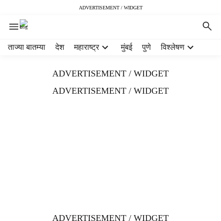
ADVERTISEMENT / WIDGET
H
ताज्या बातम्या
देश
महाराष्ट्र
मुंबई
पुणे
विश्लेषण
e
a
ADVERTISEMENT / WIDGET
d
e
ADVERTISEMENT / WIDGET
r
m
e
n
u
i
t
e
m
s
ADVERTISEMENT / WIDGET