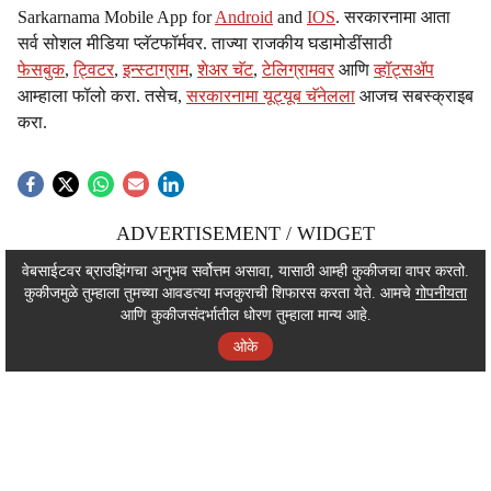
Sarkarnama Mobile App for
Android
and
IOS
. सरकारनामा आता
सर्व सोशल मीडिया प्लॅटफॉर्मवर. ताज्या राजकीय घडामोडींसाठी
फेसबुक
,
ट्विटर
,
इन्स्टाग्राम
,
शेअर चॅट
,
टेलिग्रामवर
आणि
व्हॉट्सॲप
आम्हाला फॉलो करा. तसेच,
सरकारनामा यूट्यूब चॅनेलला
आजच सबस्क्राइब
करा.
ADVERTISEMENT / WIDGET
ADVERTISEMENT / WIDGET
वेबसाईटवर ब्राउझिंगचा अनुभव सर्वोत्तम असावा, यासाठी आम्ही कुकीजचा वापर करतो.
कुकीजमुळे तुम्हाला तुमच्या आवडत्या मजकुराची शिफारस करता येते. आमचे
गोपनीयता
ADVERTISEMENT / WIDGET
आणि कुकीजसंदर्भातील धोरण तुम्हाला मान्य आहे.
ओके