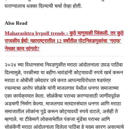
घराण्यालाच धक्का दिल्याची चर्चा तेव्हा होती.
Also Read
Maharashtra bypoll trends : कुठे माणुसकी जिंकली, तर कुठे
राजकीय ईर्षा! महाराष्ट्रातील 12 वर्षांतील पोटनिवडणुकांचा 'ग्राफ'
नेमका काय सांगतो?
२०२४ च्या विधानसभा निवडणुकीत मराठा आंदोलनाला उघड पाठिंबा
दिल्यामुळे, परळीच्या या बहीण-भावंडांनी कोट्यावधी रुपये खर्च करून
मराठा व ओबीसी उमेदवार उभे करत आपल्याविरोधात षडयंत्र
रचल्याचा आरोप सोळंके यांनी माजलगाव येथील धनगर समाजाच्या
एका कार्यक्रमात केला. सोळंकेंचा पराभव करण्यासाठी जाणीवपूर्वक
अडचणी निर्माण केल्या. माजलगाव मतदारसंघात धनगर आणि मराठा
समाजातील लोकांना पुढे करून कोट्यावधी रुपये वाटले, असेही ते
म्हणाले. या टीकेमागे लोकसभेतील पंकजा मुंडेंचा पराभव आणि
सोळंकेंनी मराठा आंदोलनाला दिलेला पाठिंबा हे मुख्य कारण असल्याचे