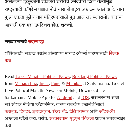
असलेल्या इच्छुकांना डावलत घरातच उमेदवारी दिली गेल्यामुळे
राष्ट्रवादी काँग्रेस पक्षात मोठं नाराजीनाट्य उफाळून आलं आहे. यात
पुन्हा एकदा मुंडेंचं नाव मंत्रिपदासाठी पुढं आलं तर पक्षासमोर वादाचा
आणखी एक मुद्दा उपस्थित होऊ शकतो.
सरकारनामाचे
सदस्य व्हा
शॉपिंगसाठी 'सकाळ प्राईम डील्स'च्या भन्नाट ऑफर्स पाहण्यासाठी
क्लिक
करा
.
Read
Latest Marathi Political News
,
Breaking Political News
from
Maharashtra
,
India
,
Pune
&
Mumbai
at Sarkarnama. To Get
Live Political Marathi News on Mobile, Download the
Sarkarnama Mobile App for
Android
and
IOS
. सरकारनामा आता
सर्व सोशल मीडिया प्लॅटफॉर्मवर. ताज्या राजकीय घडामोडींसाठी
फेसबुक
,
ट्विटर
,
इन्स्टाग्राम
,
शेअर चॅट
,
टेलिग्रामवर
आणि
व्हॉट्सॲप
आम्हाला फॉलो करा. तसेच,
सरकारनामा यूट्यूब चॅनेलला
आजच सबस्क्राइब
करा.