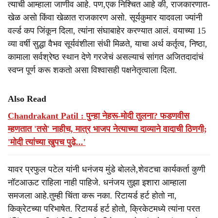
त्याची आम्हाला जाणीव आहे. पण,एक निश्चित आहे की, राजकारणात-
खेळ असो किंवा खेळात राजकारण असो. सूर्यकुमार यादवला ज्यांनी
वर्ल्ड कप जिंकून दिला, त्यांना संघाबाहेर करण्यात आलं. वयाच्या 15
व्या वर्षी सुद्धा वैभव सूर्यवंशीला संधी मिळते, याचा अर्थ कर्तृत्व, निष्ठा,
कामाला सर्वश्रेष्ठ स्थान देणे गरजेचं असल्याचं सांगत अजितदादांचं
स्वप्न पूर्ण करू शकतो असा विश्वासही पक्षनेतृत्वाला दिला.
Also Read
Chandrakant Patil : पुन्हा नेहरू-मोदी तुलना? फडणवीस
म्हणतात 'तसे' नाहीच, मात्र भाजप नेत्याच्या दाव्याने वादाची ठिणगी;
'मोदी त्यांच्या खुपच पुढे...'
यावर प्रफुल पटेल यांनी धनंजय मुंडे बोलले,शेवटचा कार्यकर्ता कुणी
नॉटआऊट राहिला नाही पाहिजे. धनंजय तुझा इशारा आम्हाला
समजला आहे.तुम्ही चिंता करू नका. रिटायर्ड हर्ट होतो ना,
किक्रेटच्या परिभाषेत. रिटायर्ड हर्ट होतो, क्रिकेटमध्ये त्यांना परत