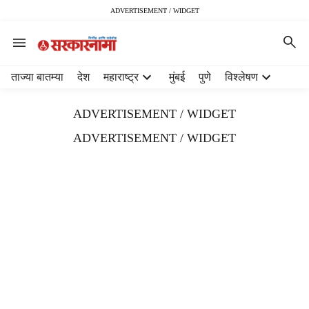
ADVERTISEMENT / WIDGET
H
ताज्या बातम्या
देश
महाराष्ट्र
मुंबई
पुणे
विश्लेषण
e
a
ADVERTISEMENT / WIDGET
d
e
ADVERTISEMENT / WIDGET
r
m
e
n
u
i
t
e
m
s