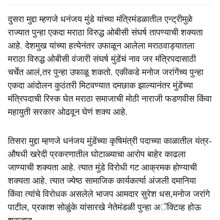
दुसरा मुद्दा म्हणजे धनंजय मुंडे यांच्या मंत्रिमंडळातील एन्ट्रीमुळे
राज्यात पुन्हा एकदा मराठा विरुद्ध ओबीसी संघर्ष तापण्याची शक्यता
आहे. देशमुख यांच्या हत्येनंतर उफाळून आलेला मराठवाड्यातला
मराठा विरुद्ध ओबीसी वंजारी संघर्ष मुंडेंचं नाव जर मंत्रि‍पदासाठी
चर्चेत आलं,तर पुन्हा उफाळू शकतो. एकीकडे मनोज जरांगेंच्य पुन्हा
एकदा आंदोलन कुठंतरी मिटवण्यात दमछाक झाल्यानंतर मुंडेंच्या
मंत्रि‍पदाची रिस्क घेत मराठा समाजाची मोठी नाराजी फडणवीस किंवा
महायुती सरकार ओढवून घेणं शक्य आहे.
तिसरा मुद्दा म्हणजे धनंजय मुंडेंच्या कृषिमंत्री पदाच्या काळातील यंत्र-
औषधी खरेदी प्रकरणातील घोटाळ्याचा आरोप बाहेर काढला
जाण्याची शक्यता आहे. त्यात मुंडे विरोधी गट आक्रमक होण्याची
शक्यता आहे. त्यात ज्येष्ठ सामाजिक कार्यकर्त्या अंजली दमानिया
किंवा त्यांचे विरोधक असलेले भाजप आमदार सुरेश धस,मनोज जरांगे
पाटील, प्रकाश सोळुंके यांसारखे नेतेमंडळी पुन्हा अॅक्टिव्ह होऊ