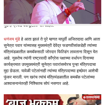
यांचेही निकटवर्तीय मानले जातात. एकेकाळी यशाच्या शिखरावर
e
असलेले मुंडेंच्या यशाला उतरती कळा लागली. बीडमधील मस्साजोगचे
सरपंच संतोष देशमुख हत्या प्रकरणात गंभीर आरोपांचे शिंतोडे
उडाल्यानंतर त्यांना मंत्रिपद गमवावं लागलं.गेले वर्षे दीडवर्षे धनंजय
मुंडे हे प्रचंड बॅकफूटला गेले आहेत.
धनंजय मुंडे
हे आता झालं ते पुरे म्हणत यापूर्वी अजितदादा आणि आता
सुनेत्रा पवार यांच्यासह मुख्यमंत्री देवेंद्र फडणवीसांकडेही त्यांच्या
मंत्रिमंडळातील कमबॅकसाठी जोरदार फिल्डिंग लावताना दिसून येत
आहे. नुकतेच त्यांनी राष्ट्रवादी काँग्रेस पक्षाच्या वर्धापन दिनाच्या
कार्यक्रमात उपमुख्यमंत्री सुनेत्रा पवारांसमोरच पुन्हा मंत्रि‍पदाचा
मुद्दा छेडला. यावेळी पटेलांनाही त्यांच्या मंत्रि‍पदाच्या इच्छेवर आशेची
फुंकर मारली. पण खरंच त्यांचं मंत्रिमंडळातील कमबॅक पटेलांच्या
आश्वासनानंतरही निश्चितच सोपं नसणार आहे.