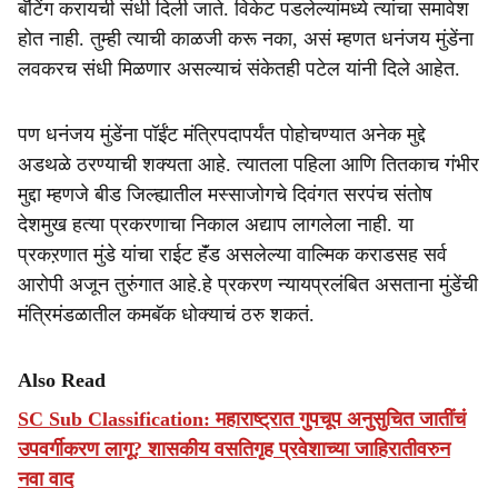
बॅटिंग करायची संधी दिली जाते. विकेट पडलेल्यांमध्ये त्यांचा समावेश
होत नाही. तुम्ही त्याची काळजी करू नका, असं म्हणत धनंजय मुंडेंना
लवकरच संधी मिळणार असल्याचं संकेतही पटेल यांनी दिले आहेत.
पण धनंजय मुंडेंना पॉईंट मंत्रि‍पदापर्यंत पोहोचण्यात अनेक मुद्दे
अडथळे ठरण्याची शक्यता आहे. त्यातला पहिला आणि तितकाच गंभीर
मुद्दा म्हणजे बीड जिल्ह्यातील मस्साजोगचे दिवंगत सरपंच संतोष
देशमुख हत्या प्रकरणाचा निकाल अद्याप लागलेला नाही. या
प्रकऱणात मुंडे यांचा राईट हॅंड असलेल्या वाल्मिक कराडसह सर्व
आरोपी अजून तुरुंगात आहे.हे प्रकरण न्यायप्रलंबित असताना मुंडेंची
मंत्रिमंडळातील कमबॅक धोक्याचं ठरु शकतं.
Also Read
SC Sub Classification: महाराष्ट्रात गुपचूप अनुसुचित जातींचं
उपवर्गीकरण लागू? शासकीय वसतिगृह प्रवेशाच्या जाहिरातीवरुन
नवा वाद