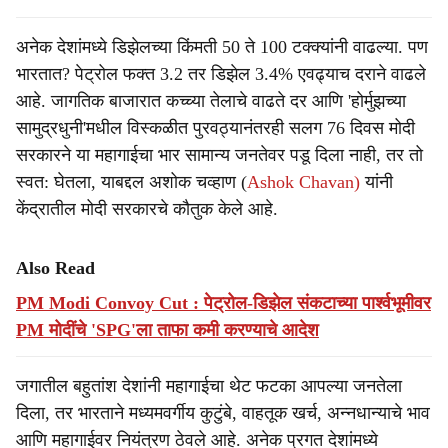
अनेक देशांमध्ये डिझेलच्या किंमती 50 ते 100 टक्क्यांनी वाढल्या. पण
भारतात? पेट्रोल फक्त 3.2 तर डिझेल 3.4% एवढ्याच दराने वाढले
आहे. जागतिक बाजारात कच्च्या तेलाचे वाढते दर आणि 'होर्मुझच्या
सामुद्रधुनी'मधील विस्कळीत पुरवठ्यानंतरही सलग 76 दिवस मोदी
सरकारने या महागाईचा भार सामान्य जनतेवर पडू दिला नाही, तर तो
स्वत: घेतला, याबद्दल अशोक चव्हाण (
Ashok Chavan)
यांनी
केंद्रातील मोदी सरकारचे कौतुक केले आहे.
Also Read
PM Modi Convoy Cut : पेट्रोल-डिझेल संकटाच्या पार्श्वभूमीवर
PM मोदींचे 'SPG'ला ताफा कमी करण्याचे आदेश
जगातील बहुतांश देशांनी महागाईचा थेट फटका आपल्या जनतेला
दिला, तर भारताने मध्यमवर्गीय कुटुंबे, वाहतूक खर्च, अन्नधान्याचे भाव
आणि महागाईवर नियंत्रण ठेवले आहे. अनेक प्रगत देशांमध्ये