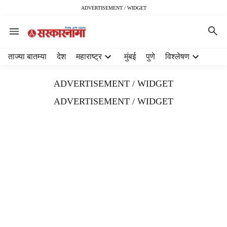
ADVERTISEMENT / WIDGET
H
ताज्या बातम्या
देश
महाराष्ट्र
मुंबई
पुणे
विश्लेषण
e
a
ADVERTISEMENT / WIDGET
d
e
ADVERTISEMENT / WIDGET
r
m
e
n
u
i
t
e
m
s