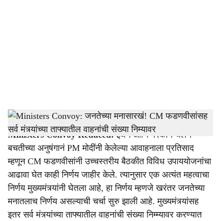
o
c
i
a
l
s
CM Convoy
h
Ministers Convoy Reduced:
इंधन आणि परकीय चलन
a
बचतीच्या अनुषंगानं PM मोदींनी केलेल्या आवाहनाला प्रतिसाद
r
म्हणून CM फडणवीसांनी उच्चस्तरीय बैठकीत विविध उपाययोजनांचा
आढावा घेत काही निर्णय जाहीर केले. त्यानुसार एक अत्यंत महत्वाचा
e
निर्णय मुख्यमंत्र्यांनी घेतला आहे, हा निर्णय म्हणजे खरंतर जनतेच्या
मनातलाच निर्णय असल्याची चर्चा सुरु झाली आहे. मुख्यमंत्र्यांसह
इतर सर्व मंत्र्यांच्या ताफ्यातील वाहनांची संख्या निम्म्यावर करण्यात