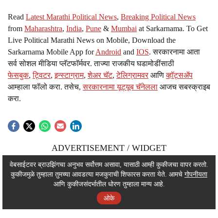
Read
Latest Marathi Political News
,
Breaking Political News
from
Maharashtra
,
India
,
Pune
&
Mumbai
at Sarkarnama. To Get
Live Political Marathi News on Mobile, Download the
Sarkarnama Mobile App for
Android
and
IOS
. सरकारनामा आता
सर्व सोशल मीडिया प्लॅटफॉर्मवर. ताज्या राजकीय घडामोडींसाठी
फेसबुक
,
ट्विटर
,
इन्स्टाग्राम
,
शेअर चॅट
,
टेलिग्रामवर
आणि
व्हॉट्सॲप
आम्हाला फॉलो करा. तसेच,
सरकारनामा यूट्यूब चॅनेलला
आजच सबस्क्राइब
करा.
ADVERTISEMENT / WIDGET
ADVERTISEMENT / WIDGET
वेबसाईटवर ब्राउझिंगचा अनुभव सर्वोत्तम असावा, यासाठी आम्ही कुकीजचा वापर करतो.
कुकीजमुळे तुम्हाला तुमच्या आवडत्या मजकुराची शिफारस करता येते. आमचे
गोपनीयता
ADVERTISEMENT / WIDGET
आणि कुकीजसंदर्भातील धोरण तुम्हाला मान्य आहे.
ओके