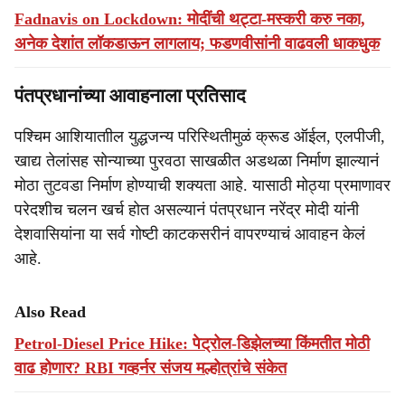
Fadnavis on Lockdown: मोदींची थट्टा-मस्करी करु नका,
अनेक देशांत लॉकडाऊन लागलाय; फडणवीसांनी वाढवली धाकधुक
पंतप्रधानांच्या आवाहनाला प्रतिसाद
पश्चिम आशियाताील युद्धजन्य परिस्थितीमुळं क्रूड ऑईल, एलपीजी,
खाद्य तेलांसह सोन्याच्या पुरवठा साखळीत अडथळा निर्माण झाल्यानं
मोठा तुटवडा निर्माण होण्याची शक्यता आहे. यासाठी मोठ्या प्रमाणावर
परेदशीच चलन खर्च होत असल्यानं पंतप्रधान नरेंद्र मोदी यांनी
देशवासियांना या सर्व गोष्टी काटकसरीनं वापरण्याचं आवाहन केलं
आहे.
Also Read
Petrol-Diesel Price Hike: पेट्रोल-डिझेलच्या किंमतीत मोठी
वाढ होणार? RBI गव्हर्नर संजय मल्होत्रांचे संकेत