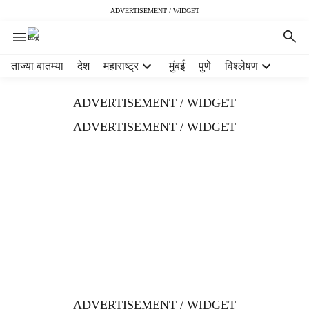
ADVERTISEMENT / WIDGET
H
ताज्या बातम्या
देश
महाराष्ट्र
मुंबई
पुणे
विश्लेषण
e
a
ADVERTISEMENT / WIDGET
d
e
ADVERTISEMENT / WIDGET
r
m
e
n
u
i
t
e
m
s
ADVERTISEMENT / WIDGET