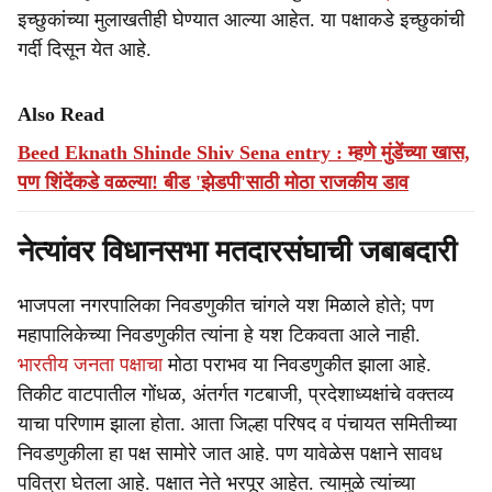
इच्छुकांच्या मुलाखतीही घेण्यात आल्या आहेत. या पक्षाकडे इच्छुकांची
गर्दी दिसून येत आहे.
Also Read
Beed Eknath Shinde Shiv Sena entry : म्हणे मुंडेंच्या खास,
पण शिंदेंकडे वळल्या! बीड 'झेडपी'साठी मोठा राजकीय डाव
नेत्यांवर विधानसभा मतदारसंघाची जबाबदारी
भाजपला नगरपालिका निवडणुकीत चांगले यश मिळाले होते; पण
महापालिकेच्या निवडणुकीत त्यांना हे यश टिकवता आले नाही.
भारतीय जनता पक्षाचा
मोठा पराभव या निवडणुकीत झाला आहे.
तिकीट वाटपातील गोंधळ, अंतर्गत गटबाजी, प्रदेशाध्यक्षांचे वक्तव्य
याचा परिणाम झाला होता. आता जिल्हा परिषद व पंचायत समितीच्या
निवडणुकीला हा पक्ष सामोरे जात आहे. पण यावेळेस पक्षाने सावध
पवित्रा घेतला आहे. पक्षात नेते भरपूर आहेत. त्यामुळे त्यांच्या