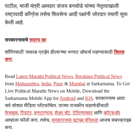
पाटील, माजी मंत्री आमदार संजय बनसोडे यांच्या नेतृत्वाखाली
राष्ट्रवादी काँग्रेस तसेच शिवसेना आदी पक्षांनी जोरदार तयारी सुरू
केली आहे.
सरकारनामाचे
सदस्य व्हा
शॉपिंगसाठी 'सकाळ प्राईम डील्स'च्या भन्नाट ऑफर्स पाहण्यासाठी
क्लिक
करा
.
Read
Latest Marathi Political News
,
Breaking Political News
from
Maharashtra
,
India
,
Pune
&
Mumbai
at Sarkarnama. To Get
Live Political Marathi News on Mobile, Download the
Sarkarnama Mobile App for
Android
and
IOS
. सरकारनामा आता
सर्व सोशल मीडिया प्लॅटफॉर्मवर. ताज्या राजकीय घडामोडींसाठी
फेसबुक
,
ट्विटर
,
इन्स्टाग्राम
,
शेअर चॅट
,
टेलिग्रामवर
आणि
व्हॉट्सॲप
आम्हाला फॉलो करा. तसेच,
सरकारनामा यूट्यूब चॅनेलला
आजच सबस्क्राइब
करा.