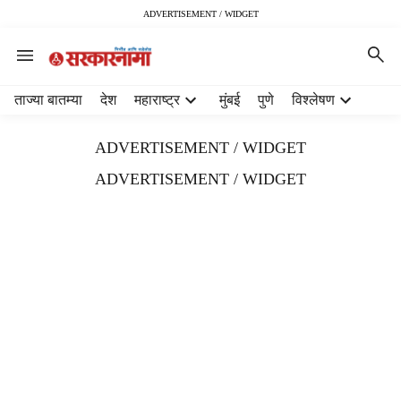
ADVERTISEMENT / WIDGET
H
ताज्या बातम्या
देश
महाराष्ट्र
मुंबई
पुणे
विश्लेषण
e
a
ADVERTISEMENT / WIDGET
d
e
ADVERTISEMENT / WIDGET
r
m
e
n
u
i
t
e
m
s