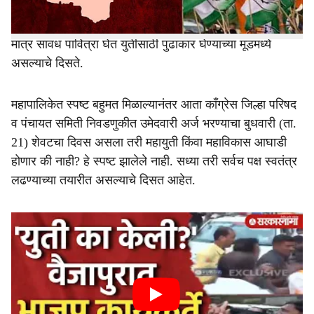
काँग्रेसचा आत्मविश्वास कमालीच्या बळावलेला दिसतो. त्यामुळे
काँग्रेस कडून स्वबळाची चाचपणी केली जात आहे. दुसरीकडे भाजप
मात्र सावध पावित्रा घेत युतीसाठी पुढाकार घेण्याच्या मूडमध्ये
असल्याचे दिसते.
महापालिकेत स्पष्ट बहुमत मिळाल्यानंतर आता काँग्रेस जिल्हा परिषद
व पंचायत समिती निवडणुकीत उमेदवारी अर्ज भरण्याचा बुधवारी (ता.
21) शेवटचा दिवस असला तरी महायुती किंवा महाविकास आघाडी
होणार की नाही? हे स्पष्ट झालेले नाही. सध्या तरी सर्वच पक्ष स्वतंत्र
लढण्याच्या तयारीत असल्याचे दिसत आहेत.