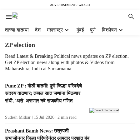
ADVERTISEMENT / WIDGET
H
ताज्या बातम्या
देश
महाराष्ट्र
मुंबई
पुणे
विश्लेषण
e
a
ZP election
d
e
Read Latest & Breaking Political news updates on ZP election.
Get ZP election news along with photos & Videos from
r
Maharashtra, India at Sarkarnama.
m
e
n
T
Pune ZP : मोठी बातमी! पुणे जिल्हा परिषदेचे
u
a
सदस्य वाढणार; तब्बल सात जणांना मिळणार
i
g
संधी, 'असे' असणार नवे राजकीय गणित
t
R
e
e
Sudesh Mitkar
15 Jul 2026
2
min read
m
s
s
u
Prashant Bamb News: छत्रपती
l
संभाजीनगर जिल्हा परिषदेनंतर आमदार प्रशांत बंब