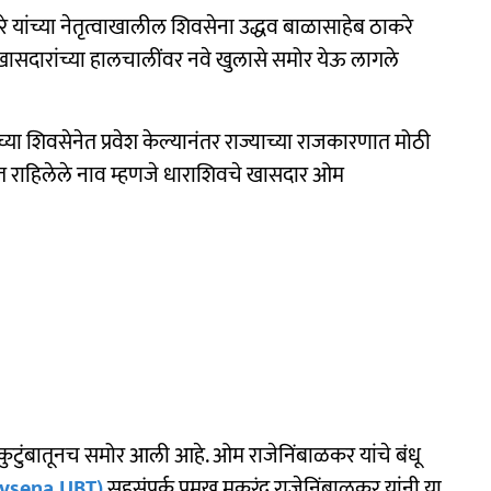
े यांच्या नेतृत्वाखालील शिवसेना उद्धव बाळासाहेब ठाकरे
 खासदारांच्या हालचालींवर नवे खुलासे समोर येऊ लागले
्या शिवसेनेत प्रवेश केल्यानंतर राज्याच्या राजकारणात मोठी
ेत राहिलेले नाव म्हणजे धाराशिवचे खासदार ओम
ा कुटुंबातूनच समोर आली आहे. ओम राजेनिंबाळकर यांचे बंधू
ivsena UBT)
सहसंपर्क प्रमुख मकरंद राजेनिंबाळकर यांनी या