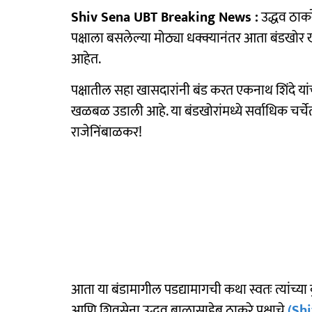
Shiv Sena UBT Breaking News :
उद्धव ठाकर
पक्षाला बसलेल्या मोठ्या धक्क्यानंतर आता बंडखोर
आहेत.
पक्षातील सहा खासदारांनी बंड करत एकनाथ शिंदे यांच
खळबळ उडाली आहे. या बंडखोरांमध्ये सर्वाधिक चर्च
राजेनिंबाळकर!
आता या बंडामागील पडद्यामागची कथा स्वतः त्यांच्य
आणि शिवसेना उद्धव बाळासाहेब ठाकरे पक्षाचे
(Sh