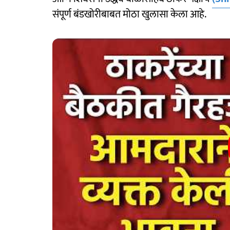
संपूर्ण बंडखोरीबाबत मोठा खुलासा केला आहे.