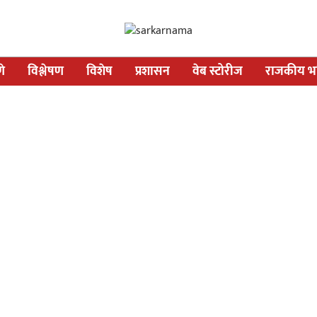
णे
विश्लेषण
विशेष
प्रशासन
वेब स्टोरीज
राजकीय भव