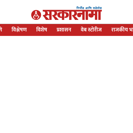
णे
विश्लेषण
विशेष
प्रशासन
वेब स्टोरीज
राजकीय भव