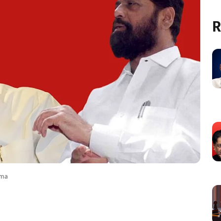
R
ama