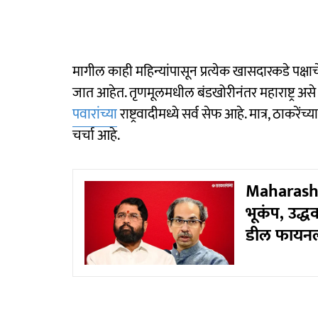
मागील काही महिन्यांपासून प्रत्येक खासदारकडे पक्ष
जात आहेत. तृणमूलमधील बंडखोरीनंतर महाराष्ट्र अस
पवारांच्या
राष्ट्रवादीमध्ये सर्व सेफ आहे. मात्र, ठाकरे
चर्चा आहे.
Maharashtra
भूकंप, उद्ध
डील फायनल;