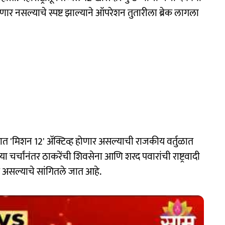
णार नसल्याचे स्पष्ट झाल्याने ऑपरेशन तुतारीला ब्रेक लागला
्ट्रात 'मिशन 12' अ‍ॅक्टिव्ह होणार असल्याची राजकीय वर्तुळात
ल्या चर्चांनंतर ठाकरेंची शिवसेना आणि शरद पवारांची राष्ट्रवादी
कात असल्याचे सांगितले जात आहे.