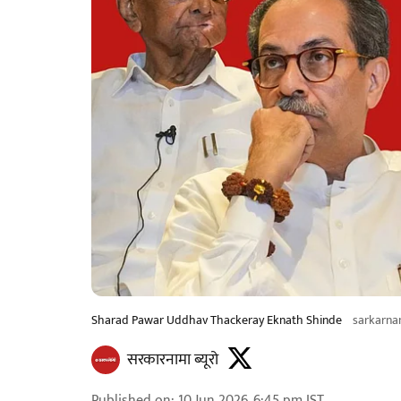
Sharad Pawar Uddhav Thackeray Eknath Shinde
sarkarn
सरकारनामा ब्यूरो
Published on
:
10 Jun 2026, 6:45 pm
IST