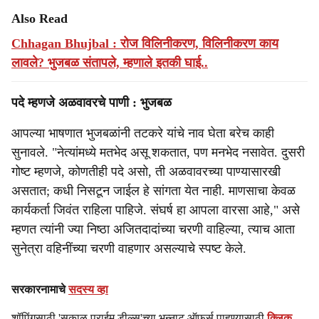
Also Read
Chhagan Bhujbal : रोज विलिनीकरण, विलिनीकरण काय
लावले? भुजबळ संतापले, म्हणाले इतकी घाई..
पदे म्हणजे अळवावरचे पाणी : भुजबळ
आपल्या भाषणात भुजबळांनी तटकरे यांचे नाव घेता बरेच काही
सुनावले. "नेत्यांमध्ये मतभेद असू शकतात, पण मनभेद नसावेत. दुसरी
गोष्ट म्हणजे, कोणतीही पदे असो, ती अळवावरच्या पाण्यासारखी
असतात; कधी निसटून जाईल हे सांगता येत नाही. माणसाचा केवळ
कार्यकर्ता जिवंत राहिला पाहिजे. संघर्ष हा आपला वारसा आहे," असे
म्हणत त्यांनी ज्या निष्ठा अजितदादांच्या चरणी वाहिल्या, त्याच आता
सुनेत्रा वहिनींच्या चरणी वाहणार असल्याचे स्पष्ट केले.
सरकारनामाचे
सदस्य व्हा
शॉपिंगसाठी 'सकाळ प्राईम डील्स'च्या भन्नाट ऑफर्स पाहण्यासाठी
क्लिक