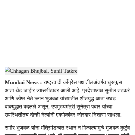
o
c
i
a
l
s
Chhagan Bhujbal, Sunil Tatkre
-
Sarkarnama
h
Mumbai News :
राष्ट्रवादी काँग्रेस पक्षातीलअंतर्गत धुसफूस
a
आता थेट जाहीर व्यासपीठावर आली आहे. प्रदेशाध्यक्ष सुनील तटकरे
r
आणि ज्येष्ठ नेते छगन भुजबळ यांच्यातील शीतयुद्ध आता उघड
वाक्युद्धात बदलले असून, उपमुख्यमंत्री सुनेत्रा पवार यांच्या
e
उपस्थितीतच दोन्ही नेत्यांनी एकमेकांवर जोरदार निशाणा साधला.
समीर भुजबळ यांना मंत्रिमंडळात स्थान न मिळाल्यामुळे भुजबळ कुटुंब