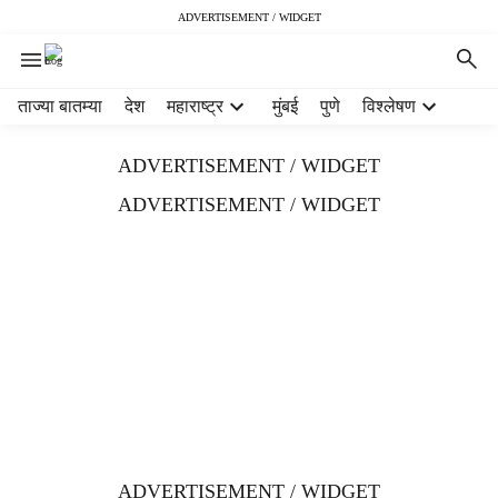
ADVERTISEMENT / WIDGET
H
ताज्या बातम्या
देश
महाराष्ट्र
मुंबई
पुणे
विश्लेषण
e
a
ADVERTISEMENT / WIDGET
d
e
ADVERTISEMENT / WIDGET
r
m
e
n
u
i
t
e
m
s
ADVERTISEMENT / WIDGET