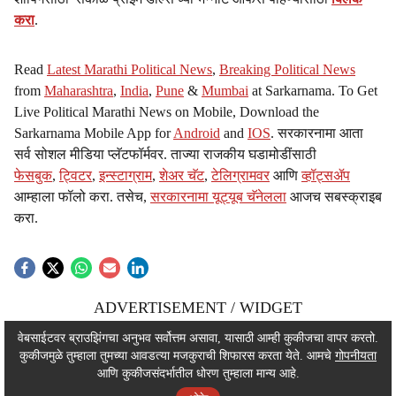
करा
.
Read
Latest Marathi Political News
,
Breaking Political News
from
Maharashtra
,
India
,
Pune
&
Mumbai
at Sarkarnama. To Get
Live Political Marathi News on Mobile, Download the
Sarkarnama Mobile App for
Android
and
IOS
. सरकारनामा आता
सर्व सोशल मीडिया प्लॅटफॉर्मवर. ताज्या राजकीय घडामोडींसाठी
फेसबुक
,
ट्विटर
,
इन्स्टाग्राम
,
शेअर चॅट
,
टेलिग्रामवर
आणि
व्हॉट्सॲप
आम्हाला फॉलो करा. तसेच,
सरकारनामा यूट्यूब चॅनेलला
आजच सबस्क्राइब
करा.
ADVERTISEMENT / WIDGET
ADVERTISEMENT / WIDGET
वेबसाईटवर ब्राउझिंगचा अनुभव सर्वोत्तम असावा, यासाठी आम्ही कुकीजचा वापर करतो.
कुकीजमुळे तुम्हाला तुमच्या आवडत्या मजकुराची शिफारस करता येते. आमचे
गोपनीयता
ADVERTISEMENT / WIDGET
आणि कुकीजसंदर्भातील धोरण तुम्हाला मान्य आहे.