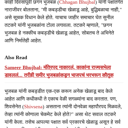
काही दिवसांपूर्वी छगन भुजबळ (
Chhagan Bhujbal
) यांनी पक्षांतर्गत
नाराजीवर बोलताना, "मी कबड्डीचा खेळाडू आहे, बुद्धिबळाचा नाही,"
असे सूचक विधान केले होते. याचाच जाहीर समाचार घेत सुनील
तटकरे यांनी भुजबळांना टोला लगावला. तटकरे म्हणाले, "छगन
भुजबळ हे नक्कीच कबड्डीचे खेळाडू आहेत, सोबतच ते अभिनेते
आणि निर्मातेही आहेत.
Also Read
Sameer Bhujbal: मंत्रिपद नाकारलं, काकांना राज्यसभेला
डावललं... तरीही समीर भुजबळांकडून भाजपचं भरभरून कौतुक
भुजबळ यांनी कबड्डीत एक-एक करून अनेक खेळाडू बाद केले
आहेत आणि कधीकधी ते एकाच वेळी सगळ्यांना बाद करतात. पण,
शिवसेनेत (
Shivsena
) असताना त्यांनी दोनवेळा महापौरपद मिळवले,
तेव्हा त्यांनी कोणाला चेकमेट केले होते?" असा थेट सवाल तटकरे
यांनी केला. तसेच आपल्या पक्षात सर्व प्रकारचे खेळाडू असून हे सर्व