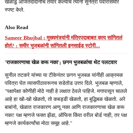
खेळाडू अजितदादांनीच तयार केल्याचे त्यांनी सुनेत्रा पवारांसमोर
स्पष्ट केले.
Also Read
Sameer Bhujbal : मुख्यमंत्र्यांनी मंत्रिपदाबाबत काय सांगितलं
होतं? : समीर भुजबळांनी सांगितली इनसाईड स्टोरी...
'राजकारणाचा खेळ करू नका'; छगन भुजबळांचा थेट पलटवार
सुनील तटकरे यांच्या या टीकेनंतर छगन भुजबळ यांनीही आक्रमक
पवित्रा घेत व्यासपीठावरूनच सडेतोड उत्तर दिले. भुजबळ म्हणाले,
"पक्षापेक्षा कोणीही मोठे नाही हे लक्षात ठेवले पाहिजे. मगापासून चालले
आहे हा खो-खो खेळतो, तो कबड्डी खेळतो, हा बुद्धिबळ खेळतो. अरे
बाबांनो, खेळात राजकारण आणू नका आणि राजकारणाचा खेळ करू
नका! पक्ष म्हणजे फक्त झेंडा, ऑफिस किंवा वरील बोर्ड नाही, तर पक्ष
म्हणजे कार्यकर्त्यांचा मोठा समूह आहे."