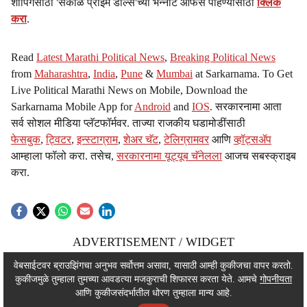
शॉपिंगसाठी 'सकाळ प्राईम डील्स'च्या भन्नाट ऑफर्स पाहण्यासाठी
क्लिक
करा
.
Read
Latest Marathi Political News
,
Breaking Political News
from
Maharashtra
,
India
,
Pune
&
Mumbai
at Sarkarnama. To Get
Live Political Marathi News on Mobile, Download the
Sarkarnama Mobile App for
Android
and
IOS
. सरकारनामा आता
सर्व सोशल मीडिया प्लॅटफॉर्मवर. ताज्या राजकीय घडामोडींसाठी
फेसबुक
,
ट्विटर
,
इन्स्टाग्राम
,
शेअर चॅट
,
टेलिग्रामवर
आणि
व्हॉट्सॲप
आम्हाला फॉलो करा. तसेच,
सरकारनामा यूट्यूब चॅनेलला
आजच सबस्क्राइब
करा.
ADVERTISEMENT / WIDGET
ADVERTISEMENT / WIDGET
वेबसाईटवर ब्राउझिंगचा अनुभव सर्वोत्तम असावा, यासाठी आम्ही कुकीजचा वापर करतो.
कुकीजमुळे तुम्हाला तुमच्या आवडत्या मजकुराची शिफारस करता येते. आमचे
गोपनीयता
ADVERTISEMENT / WIDGET
आणि कुकीजसंदर्भातील धोरण तुम्हाला मान्य आहे.