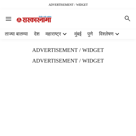
ADVERTISEMENT / WIDGET
H
ताज्या बातम्या
देश
महाराष्ट्र
मुंबई
पुणे
विश्लेषण
e
a
ADVERTISEMENT / WIDGET
d
e
ADVERTISEMENT / WIDGET
r
m
e
n
u
i
t
e
m
s