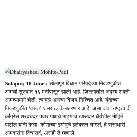
o
c
i
a
l
s
Dhairyasheel Mohite-Patil
-
Sarkarnama
h
Solapur, 18 June :
सोलापूर विधान परिषदेच्या निवडणुकीत
a
आमची सुरुवात १६ मतांपासून झाली आहे. जिल्ह्यातील अदृश्य शक्ती
r
आमच्यामागे होती, त्यामुळे आमचा विजय निश्चित आहे. यंदाच्या
निवडणुकीत ‘वसंत’ शंभर टक्के बहरणार आहे, असा दावा राष्ट्रवादी
e
काँग्रेस शरदचंद्र पवार पक्षाचे माढ्याचे खासदार धैर्यशील मोहिते
पाटील यांनी केला. कोणाच्या इगोमुळे इलेक्शन लागलं, हे सत्ताधारी
आमदारांना विचारावं, असंही ते म्हणाले.