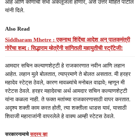
आहे आणि कोणाची सभा अकलूजला होणार, असे उत्तर मोहिते पाटील
यांनी दिले.
Also Read
Siddharam Mhetre : एकनाथ शिंदेंचा आदेश अन्‌ पालकमंत्री
गोरेंचा शब्द : सिद्धाराम म्हेत्रेंनी सांगितली महायुतीची स्ट्रॅटेजी!
आमदार सचिन कल्याणशेट्टी हे राजकारणात नवीन आणि लहान
आहेत. लहान मुले बोलतात, त्याप्रमाणे ते बोलत असतात. मी हरहर
महादेव स्टेट्‌स ठेवले, कारण मावळ्यांचे मनोबल वाढावे; म्हणून मी
स्टेटस ठेवले. हरहर महादेवचा अर्थ आमदार सचिन कल्याणशेट्टी
यांना कळला नाही. ते फक्त मतांच्या राजकारणासाठी वापर करतात.
अदृश्य शक्ती काम करत होती, त्या शक्तीला धाडस यावं, यासाठी
शिवाजी महाराजांनी वापरलेले हे वाक्य आम्ही स्टेटस ठेवले.
सरकारनामाचे
सदस्य व्हा