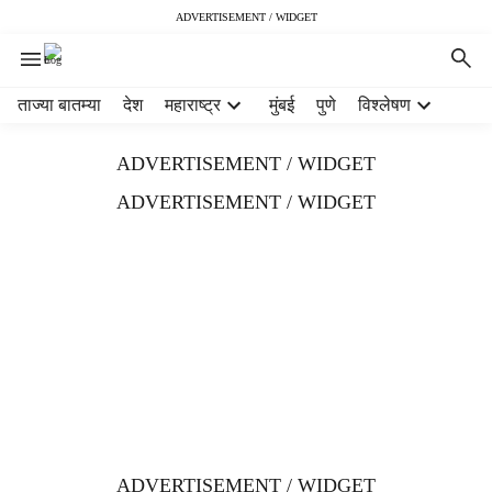
ADVERTISEMENT / WIDGET
H
ताज्या बातम्या
देश
महाराष्ट्र
मुंबई
पुणे
विश्लेषण
e
a
ADVERTISEMENT / WIDGET
d
e
ADVERTISEMENT / WIDGET
r
m
e
n
u
i
t
e
m
s
ADVERTISEMENT / WIDGET