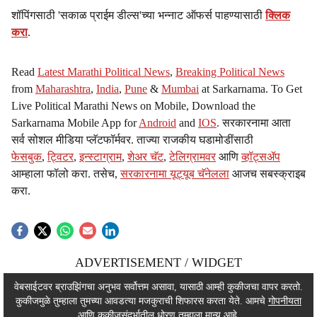
शॉपिंगसाठी 'सकाळ प्राईम डील्स'च्या भन्नाट ऑफर्स पाहण्यासाठी
क्लिक
करा
.
Read
Latest Marathi Political News
,
Breaking Political News
from
Maharashtra
,
India
,
Pune
&
Mumbai
at Sarkarnama. To Get
Live Political Marathi News on Mobile, Download the
Sarkarnama Mobile App for
Android
and
IOS
. सरकारनामा आता
सर्व सोशल मीडिया प्लॅटफॉर्मवर. ताज्या राजकीय घडामोडींसाठी
फेसबुक
,
ट्विटर
,
इन्स्टाग्राम
,
शेअर चॅट
,
टेलिग्रामवर
आणि
व्हॉट्सॲप
आम्हाला फॉलो करा. तसेच,
सरकारनामा यूट्यूब चॅनेलला
आजच सबस्क्राइब
करा.
ADVERTISEMENT / WIDGET
ADVERTISEMENT / WIDGET
वेबसाईटवर ब्राउझिंगचा अनुभव सर्वोत्तम असावा, यासाठी आम्ही कुकीजचा वापर करतो.
कुकीजमुळे तुम्हाला तुमच्या आवडत्या मजकुराची शिफारस करता येते. आमचे
गोपनीयता
ADVERTISEMENT / WIDGET
आणि कुकीजसंदर्भातील धोरण तुम्हाला मान्य आहे.