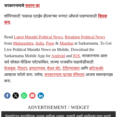
सरकारनामाचे
सदस्य व्हा
शॉपिंगसाठी 'सकाळ प्राईम डील्स'च्या भन्नाट ऑफर्स पाहण्यासाठी
क्लिक
करा
.
Read
Latest Marathi Political News
,
Breaking Political News
from
Maharashtra
,
India
,
Pune
&
Mumbai
at Sarkarnama. To Get
Live Political Marathi News on Mobile, Download the
Sarkarnama Mobile App for
Android
and
IOS
. सरकारनामा आता
सर्व सोशल मीडिया प्लॅटफॉर्मवर. ताज्या राजकीय घडामोडींसाठी
फेसबुक
,
ट्विटर
,
इन्स्टाग्राम
,
शेअर चॅट
,
टेलिग्रामवर
आणि
व्हॉट्सॲप
आम्हाला फॉलो करा. तसेच,
सरकारनामा यूट्यूब चॅनेलला
आजच सबस्क्राइब
करा.
ADVERTISEMENT / WIDGET
ADVERTISEMENT / WIDGET
वेबसाईटवर ब्राउझिंगचा अनुभव सर्वोत्तम असावा, यासाठी आम्ही कुकीजचा वापर करतो.