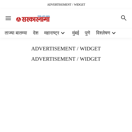
ADVERTISEMENT / WIDGET
H
ताज्या बातम्या
देश
महाराष्ट्र
मुंबई
पुणे
विश्लेषण
e
a
ADVERTISEMENT / WIDGET
d
e
ADVERTISEMENT / WIDGET
r
m
e
n
u
i
t
e
m
s